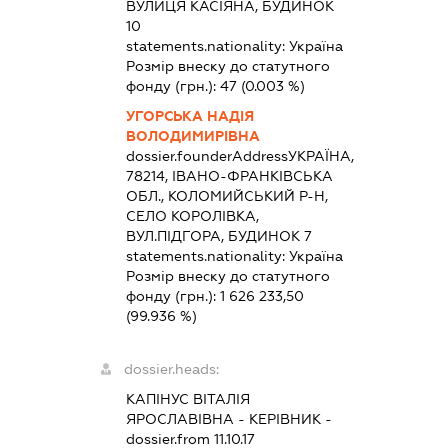
ВУЛИЦЯ КАСІЯНА, БУДИНОК
10
statements.nationality:
Україна
Розмір внеску до статутного
фонду (грн.):
47
(0.003 %)
УГОРСЬКА НАДІЯ
ВОЛОДИМИРІВНА
dossier.founderAddress
УКРАЇНА,
78214, ІВАНО-ФРАНКІВСЬКА
ОБЛ., КОЛОМИЙСЬКИЙ Р-Н,
СЕЛО КОРОЛІВКА,
ВУЛ.ПІДГОРА, БУДИНОК 7
statements.nationality:
Україна
Розмір внеску до статутного
фонду (грн.):
1 626 233,50
(99.936 %)
dossier.heads:
КАПІНУС ВІТАЛІЯ
ЯРОСЛАВІВНА
-
КЕРІВНИК
-
dossier.from 11.10.17