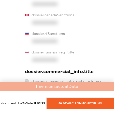
XXXXXXXXXX
dossier.canadaSanctions
XXXXXXXXXX
dossier.rfSanctions
XXXXXXXXXX
dossier.russian_reg_title
XXXXXXXXXX
dossier.commercial_info.title
dossier.commercial_info.postal_address
freemium.actualData
XXXXXXXXXX
dossier.commercial_info.phone
document.dueToDate
11.02.25
SEARCH.ONMONITORING
XXXXXXXXXX