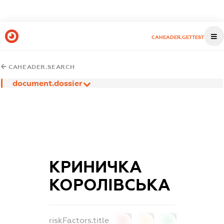
CAHEADER.GETTEST
CAHEADER.SEARCH
document.dossier
КРИНИЧКА
КОРОЛІВСЬКА
riskFactors.title
0
0
0