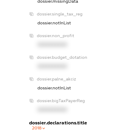
dossier.missingData
dossier.single_tax_reg
dossier.notInList
dossier.non_profit
XXXXXXXXXX
dossier.budget_dotation
XXXXXXXXXX
dossier.palne_akciz
dossier.notInList
dossier.bigTaxPayerReg
XXXXXXXXXX
dossier.declarations.title
2018