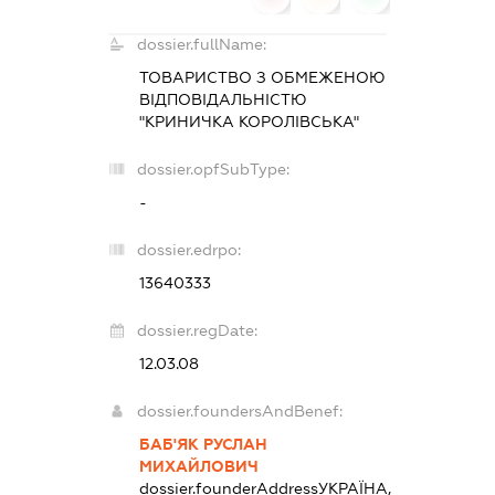
dossier.fullName:
ТОВАРИСТВО З ОБМЕЖЕНОЮ
ВІДПОВІДАЛЬНІСТЮ
"КРИНИЧКА КОРОЛІВСЬКА"
dossier.opfSubType:
-
dossier.edrpo:
13640333
dossier.regDate:
12.03.08
dossier.foundersAndBenef:
БАБ'ЯК РУСЛАН
МИХАЙЛОВИЧ
dossier.founderAddress
УКРАЇНА,