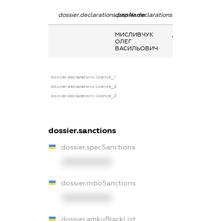
dossier.declarations.pepName
dossier.declarations.personName
dossier.declarat
МИСЛИВЧУК
Дохід від надан
ОЛЕГ
майна в оренду
ВАСИЛЬОВИЧ
dossier.declarations.license_1
dossier.declarations.license_2
dossier.declarations.license_3
dossier.sanctions
dossier.specSanctions
XXXXXXXXXX
dossier.rnboSanctions
XXXXXXXXXX
dossier.amkuBlackList