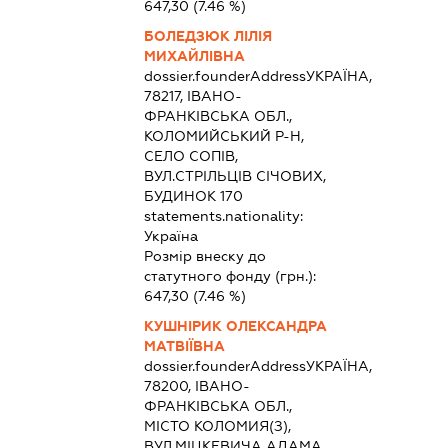
647,30
(7.46 %)
БОЛЕДЗЮК ЛІЛІЯ
МИХАЙЛІВНА
dossier.founderAddress
УКРАЇНА,
78217, ІВАНО-
ФРАНКІВСЬКА ОБЛ.,
КОЛОМИЙСЬКИЙ Р-Н,
СЕЛО СОПІВ,
ВУЛ.СТРІЛЬЦІВ СІЧОВИХ,
БУДИНОК 170
statements.nationality:
Україна
Розмір внеску до
статутного фонду (грн.):
647,30
(7.46 %)
КУШНІРИК ОЛЕКСАНДРА
МАТВІЇВНА
dossier.founderAddress
УКРАЇНА,
78200, ІВАНО-
ФРАНКІВСЬКА ОБЛ.,
МІСТО КОЛОМИЯ(З),
ВУЛ.МІЦКЕВИЧА АДАМА,