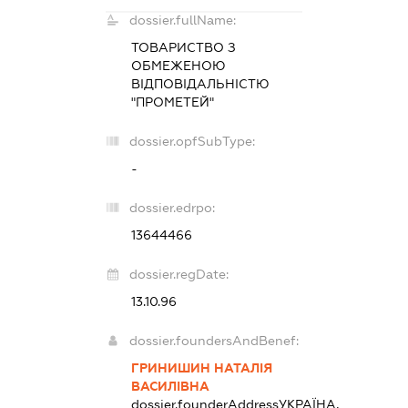
dossier.fullName:
ТОВАРИСТВО З
ОБМЕЖЕНОЮ
ВІДПОВІДАЛЬНІСТЮ
"ПРОМЕТЕЙ"
dossier.opfSubType:
-
dossier.edrpo:
13644466
dossier.regDate:
13.10.96
dossier.foundersAndBenef:
ГРИНИШИН НАТАЛІЯ
ВАСИЛІВНА
dossier.founderAddress
УКРАЇНА,