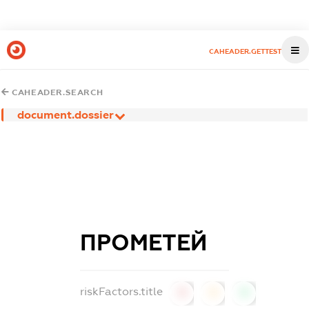
CAHEADER.GETTEST
CAHEADER.SEARCH
document.dossier
ПРОМЕТЕЙ
riskFactors.title
0
0
0