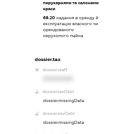
перукарнями та салонами
краси
68.20
надання в оренду й
експлуатацію власного чи
орендованого
нерухомого майна
dossier.tax
dossier.staff
XXXXXXXXXX
dossier.taxDebt
dossier.missingData
dossier.esvDebt
dossier.missingData