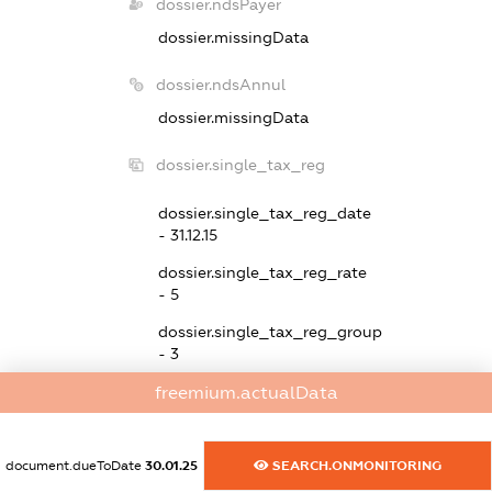
dossier.ndsPayer
dossier.missingData
dossier.ndsAnnul
dossier.missingData
dossier.single_tax_reg
dossier.single_tax_reg_date
- 31.12.15
dossier.single_tax_reg_rate
- 5
dossier.single_tax_reg_group
- 3
freemium.actualData
dossier.non_profit
XXXXXXXXXX
document.dueToDate
30.01.25
SEARCH.ONMONITORING