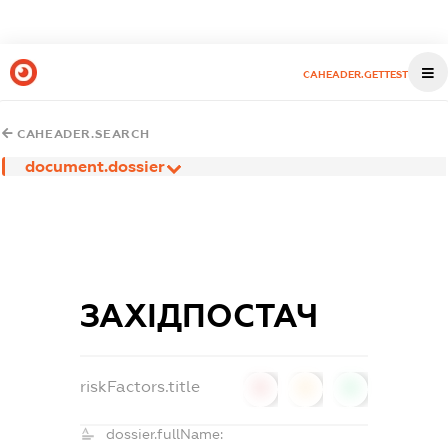
CAHEADER.GETTEST
CAHEADER.SEARCH
document.dossier
ЗАХІДПОСТАЧ
riskFactors.title
0
0
0
dossier.fullName: