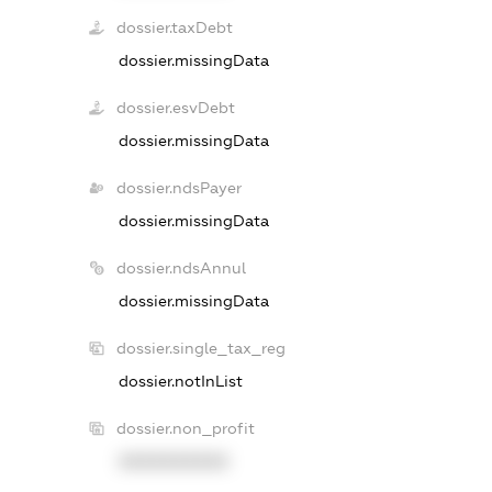
dossier.taxDebt
dossier.missingData
dossier.esvDebt
dossier.missingData
dossier.ndsPayer
dossier.missingData
dossier.ndsAnnul
dossier.missingData
dossier.single_tax_reg
dossier.notInList
dossier.non_profit
XXXXXXXXXX