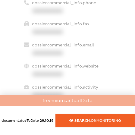
dossier.commercial_info.phone
XXXXXXXXXX
dossier.commercial_info.fax
XXXXXXXXXX
dossier.commercial_info.email
XXXXXXXXXX
dossier.commercial_info.website
XXXXXXXXXX
dossier.commercial_info.activity
XXXXXXXXXX
freemium.actualData
document.dueToDate
29.10.19
SEARCH.ONMONITORING
freemium.exampleText_1
freemium.exampleText_2
freemium.anonymousPerSearch2