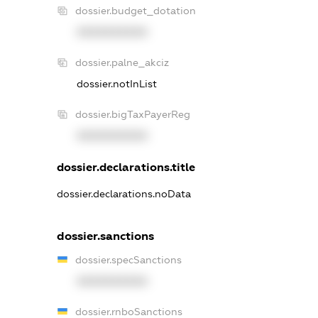
dossier.budget_dotation
XXXXXXXXXX
dossier.palne_akciz
dossier.notInList
dossier.bigTaxPayerReg
XXXXXXXXXX
dossier.declarations.title
dossier.declarations.noData
dossier.sanctions
dossier.specSanctions
XXXXXXXXXX
dossier.rnboSanctions