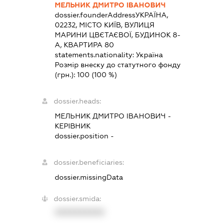
МЕЛЬНИК ДМИТРО ІВАНОВИЧ
dossier.founderAddress
УКРАЇНА,
02232, МІСТО КИЇВ, ВУЛИЦЯ
МАРИНИ ЦВЄТАЄВОЇ, БУДИНОК 8-
А, КВАРТИРА 80
statements.nationality:
Україна
Розмір внеску до статутного фонду
(грн.):
100
(100 %)
dossier.heads:
МЕЛЬНИК ДМИТРО ІВАНОВИЧ
-
КЕРІВНИК
dossier.position -
dossier.beneficiaries:
dossier.missingData
dossier.smida:
XXXXXXXXXX