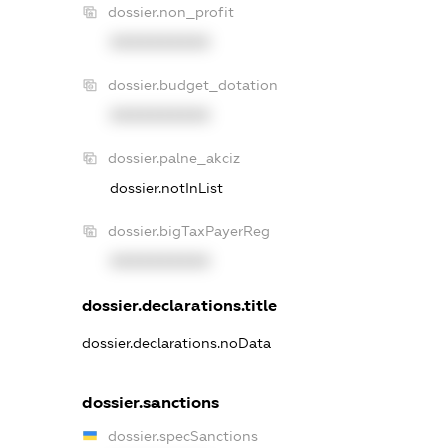
dossier.non_profit
XXXXXXXXXX
dossier.budget_dotation
XXXXXXXXXX
dossier.palne_akciz
dossier.notInList
dossier.bigTaxPayerReg
XXXXXXXXXX
dossier.declarations.title
dossier.declarations.noData
dossier.sanctions
dossier.specSanctions