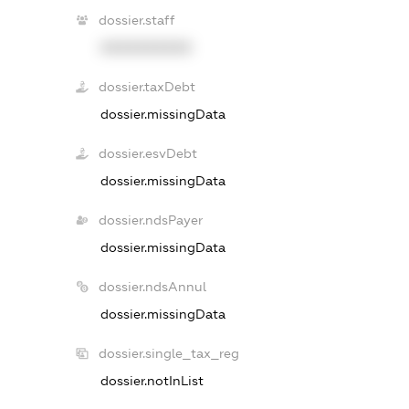
dossier.staff
XXXXXXXXXX
dossier.taxDebt
dossier.missingData
dossier.esvDebt
dossier.missingData
dossier.ndsPayer
dossier.missingData
dossier.ndsAnnul
dossier.missingData
dossier.single_tax_reg
dossier.notInList