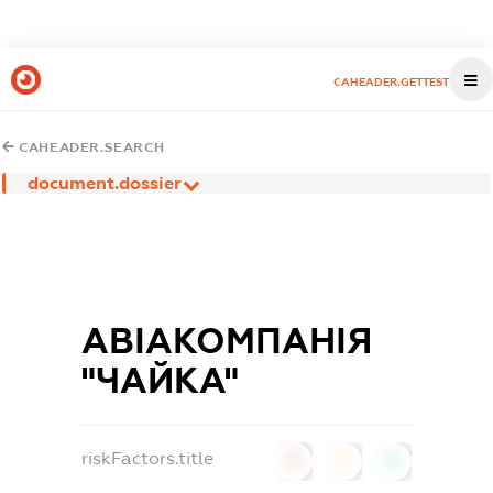
CAHEADER.GETTEST
CAHEADER.SEARCH
document.dossier
АВІАКОМПАНІЯ
"ЧАЙКА"
riskFactors.title
0
0
0