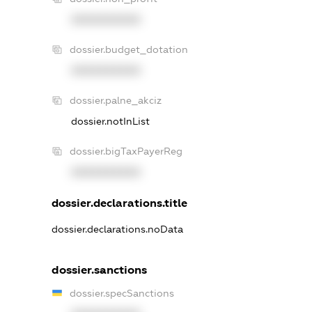
XXXXXXXXXX
dossier.budget_dotation
XXXXXXXXXX
dossier.palne_akciz
dossier.notInList
dossier.bigTaxPayerReg
XXXXXXXXXX
dossier.declarations.title
dossier.declarations.noData
dossier.sanctions
dossier.specSanctions