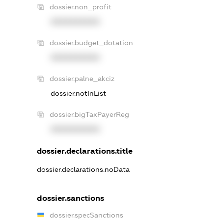
dossier.non_profit
XXXXXXXXXX
dossier.budget_dotation
XXXXXXXXXX
dossier.palne_akciz
dossier.notInList
dossier.bigTaxPayerReg
XXXXXXXXXX
dossier.declarations.title
dossier.declarations.noData
dossier.sanctions
dossier.specSanctions