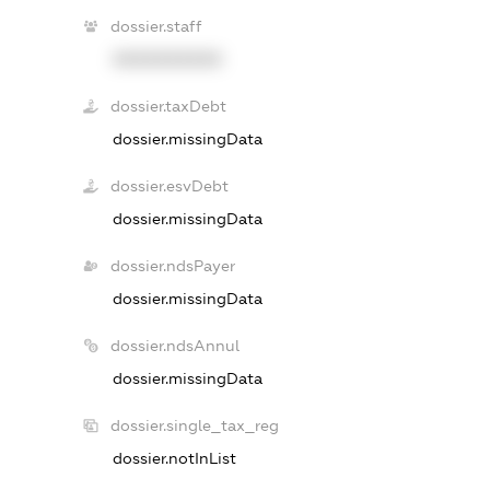
dossier.staff
XXXXXXXXXX
dossier.taxDebt
dossier.missingData
dossier.esvDebt
dossier.missingData
dossier.ndsPayer
dossier.missingData
dossier.ndsAnnul
dossier.missingData
dossier.single_tax_reg
dossier.notInList