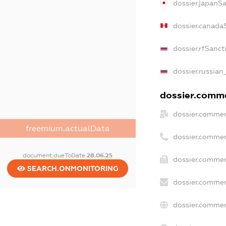
dossier.japanS
dossier.canada
dossier.rfSanct
dossier.russian
dossier.commer
dossier.commer
freemium.actualData
dossier.commer
document.dueToDate
28.06.25
dossier.commer
SEARCH.ONMONITORING
dossier.commer
dossier.commer