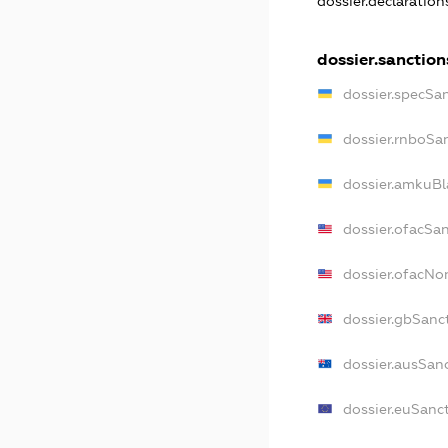
dossier.declaratio
dossier.sanction
dossier.specSa
dossier.rnboSa
dossier.amkuBl
dossier.ofacSa
dossier.ofacN
dossier.gbSanc
dossier.ausSan
dossier.euSanc