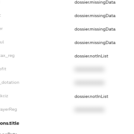
t
dossier.missingData
t
dossier.missingData
er
dossier.missingData
ul
dossier.missingData
_tax_reg
dossier.notInList
ofit
XXXXXXXXXX
_dotation
XXXXXXXXXX
kciz
dossier.notInList
PayerReg
XXXXXXXXXX
ons.title