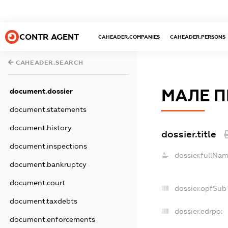
CONTR AGENT
CAHEADER.COMPANIES
CAHEADER.PERSONS
CAHEADER.SEARCH
МАЛЕ П
document.dossier
document.statements
document.history
dossier.title
document.inspections
dossier.fullNam
document.bankruptcy
document.court
dossier.opfSub
document.taxdebts
dossier.edrpo:
document.enforcements