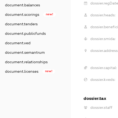
dossier.regDate
document.balances
document.scorings
new!
dossier.heads:
document.tenders
dossier.benefici
document.publicfunds
dossier.smida:
document.ved
dossier.address
document.semantrum
document.relationships
dossier.capital:
document.licenses
new!
dossier.kveds:
dossier.tax
dossier.staff