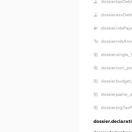
dossier.taxDeb
dossier.esvDeb
dossier.ndsPay
dossier.ndsAnn
dossier.single
dossier.non_pr
dossier.budget
dossier.palne_a
dossier.bigTax
dossier.declarati