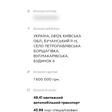
dossier.smida:
XXXXXXXXXX
dossier.address:
УКРАЇНА, 08129, КИЇВСЬКА
ОБЛ., БУЧАНСЬКИЙ Р-Н,
СЕЛО ПЕТРОПАВЛІВСЬКА
БОРЩАГІВКА,
ВУЛ.МАКАРІВСЬКА,
БУДИНОК 6
dossier.capital:
1 600 000 грн.
dossier.kveds:
49.41
вантажний
автомобільний транспорт
43.99
інші спеціалізовані