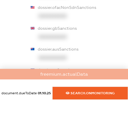
dossier.ofacNonSdnSanctions
XXXXXXXXXX
dossier.gbSanctions
XXXXXXXXXX
dossier.ausSanctions
XXXXXXXXXX
dossier.euSanctions
freemium.actualData
XXXXXXXXXX
dossier.japanSanctions
document.dueToDate
01.10.25
SEARCH.ONMONITORING
XXXXXXXXXX
dossier.canadaSanctions
XXXXXXXXXX