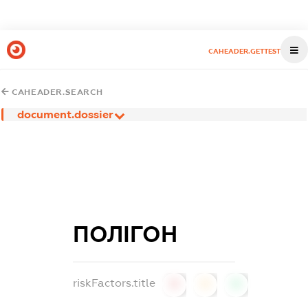
CAHEADER.GETTEST
CAHEADER.SEARCH
document.dossier
ПОЛІГОН
riskFactors.title
0
0
0