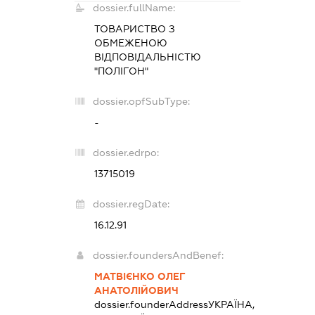
dossier.fullName:
ТОВАРИСТВО З
ОБМЕЖЕНОЮ
ВІДПОВІДАЛЬНІСТЮ
"ПОЛІГОН"
dossier.opfSubType:
-
dossier.edrpo:
13715019
dossier.regDate:
16.12.91
dossier.foundersAndBenef:
МАТВІЄНКО ОЛЕГ
АНАТОЛІЙОВИЧ
dossier.founderAddress
УКРАЇНА,