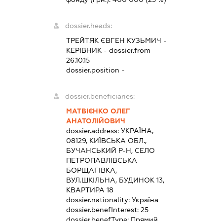
dossier.heads:
ТРЕЙТЯК ЄВГЕН КУЗЬМИЧ
-
КЕРІВНИК
- dossier.from
26.10.15
dossier.position -
dossier.beneficiaries:
МАТВІЄНКО ОЛЕГ
АНАТОЛІЙОВИЧ
dossier.address:
УКРАЇНА,
08129, КИЇВСЬКА ОБЛ.,
БУЧАНСЬКИЙ Р-Н, СЕЛО
ПЕТРОПАВЛІВСЬКА
БОРЩАГІВКА,
ВУЛ.ШКІЛЬНА, БУДИНОК 13,
КВАРТИРА 18
dossier.nationality:
Україна
dossier.benefInterest:
25
dossier.benefType:
Прямий