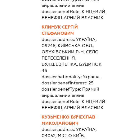
вирішальний вплив
dossier.benefRole:
КІНЦЕВИЙ
БЕНЕФІЦІАРНИЙ ВЛАСНИК
КЛИМУК СЕРГІЙ
СТЕФАНОВИЧ
dossier.address:
УКРАЇНА,
09246, КИЇВСЬКА ОБЛ.,
ОБУХІВСЬКИЙ Р-Н, СЕЛО
ПЕРЕСЕЛЕННЯ,
ВУЛ.ШЕВЧЕНКА, БУДИНОК
46
dossier.nationality:
Україна
dossier.benefInterest:
25
dossier.benefType:
Прямий
вирішальний вплив
dossier.benefRole:
КІНЦЕВИЙ
БЕНЕФІЦІАРНИЙ ВЛАСНИК
КУЗЬМЕНКО ВЯЧЕСЛАВ
МИКОЛАЙОВИЧ
dossier.address:
УКРАЇНА,
04052, МІСТО КИЇВ,