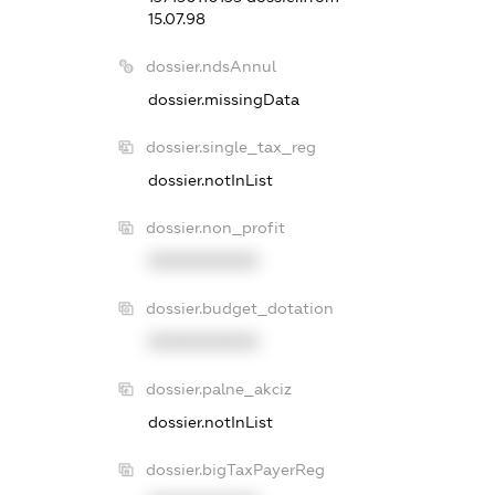
15.07.98
dossier.ndsAnnul
dossier.missingData
dossier.single_tax_reg
dossier.notInList
dossier.non_profit
XXXXXXXXXX
dossier.budget_dotation
XXXXXXXXXX
dossier.palne_akciz
dossier.notInList
dossier.bigTaxPayerReg