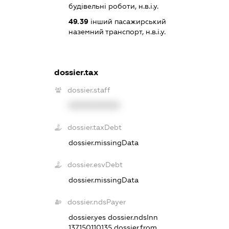
будівельні роботи, н.в.і.у.
49.39
інший пасажирський
наземний транспорт, н.в.і.у.
dossier.tax
dossier.staff
XXXXXXXXXX
dossier.taxDebt
dossier.missingData
dossier.esvDebt
dossier.missingData
dossier.ndsPayer
dossier.yes
dossier.ndsInn
137150110135
dossier.from