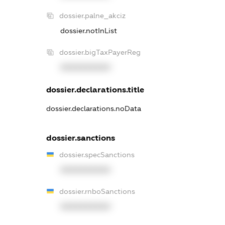
dossier.palne_akciz
dossier.notInList
dossier.bigTaxPayerReg
XXXXXXXXXX
dossier.declarations.title
dossier.declarations.noData
dossier.sanctions
dossier.specSanctions
XXXXXXXXXX
dossier.rnboSanctions
XXXXXXXXXX