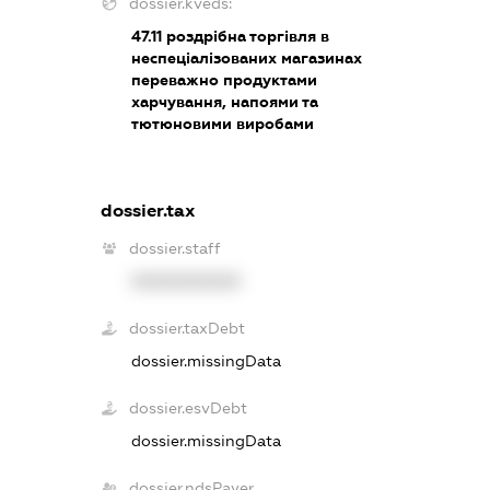
dossier.kveds:
47.11
роздрібна торгівля в
неспеціалізованих магазинах
переважно продуктами
харчування, напоями та
тютюновими виробами
dossier.tax
dossier.staff
XXXXXXXXXX
dossier.taxDebt
dossier.missingData
dossier.esvDebt
dossier.missingData
dossier.ndsPayer