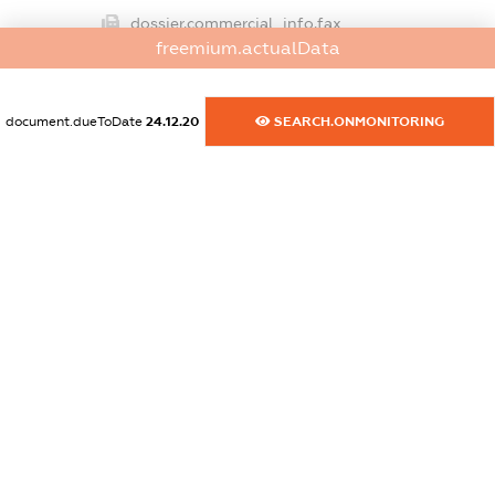
dossier.commercial_info.fax
freemium.actualData
XXXXXXXXXX
dossier.commercial_info.email
document.dueToDate
24.12.20
SEARCH.ONMONITORING
XXXXXXXXXX
dossier.commercial_info.website
XXXXXXXXXX
dossier.commercial_info.activity
XXXXXXXXXX
freemium.exampleText_1
freemium.exampleText_2
freemium.anonymousPerSearch2
FREEMIUM.DETAILS
FREEMIUM.REGISTER