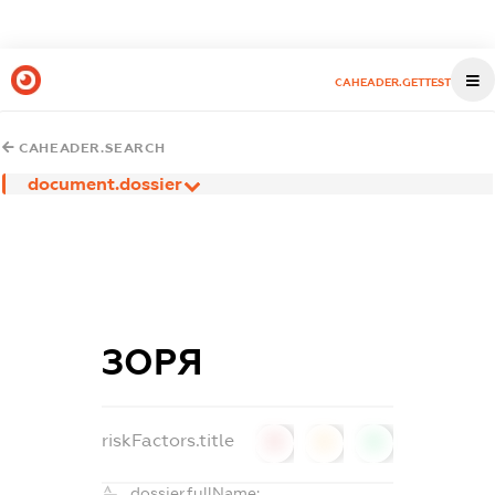
CAHEADER.GETTEST
CAHEADER.SEARCH
document.dossier
ЗОРЯ
riskFactors.title
0
0
0
dossier.fullName: