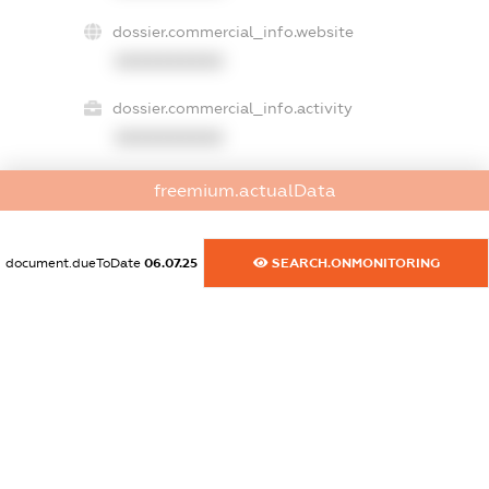
dossier.commercial_info.website
XXXXXXXXXX
dossier.commercial_info.activity
XXXXXXXXXX
freemium.actualData
freemium.exampleText_1
freemium.exampleText_2
document.dueToDate
06.07.25
SEARCH.ONMONITORING
freemium.anonymousPerSearch2
FREEMIUM.DETAILS
FREEMIUM.REGISTER