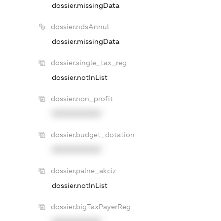
dossier.missingData
dossier.ndsAnnul
dossier.missingData
dossier.single_tax_reg
dossier.notInList
dossier.non_profit
XXXXXXXXXX
dossier.budget_dotation
XXXXXXXXXX
dossier.palne_akciz
dossier.notInList
dossier.bigTaxPayerReg