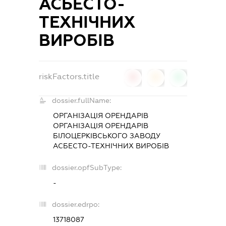
АСБЕСТО-
ТЕХНІЧНИХ
ВИРОБІВ
riskFactors.title
0
0
0
dossier.fullName:
ОРГАНІЗАЦІЯ ОРЕНДАРІВ
ОРГАНІЗАЦІЯ ОРЕНДАРІВ
БІЛОЦЕРКІВСЬКОГО ЗАВОДУ
АСБЕСТО-ТЕХНІЧНИХ ВИРОБІВ
dossier.opfSubType:
-
dossier.edrpo:
13718087