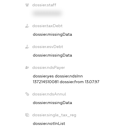
dossier.staff
XXXXXXXXXX
dossier.taxDebt
dossier.missingData
dossier.esvDebt
dossier.missingData
dossier.ndsPayer
dossier.yes
dossier.ndsInn
137214510081
dossier.from 13.07.97
dossier.ndsAnnul
dossier.missingData
dossier.single_tax_reg
dossier.notInList