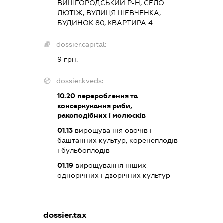
ВИШГОРОДСЬКИЙ Р-Н, СЕЛО
ЛЮТІЖ, ВУЛИЦЯ ШЕВЧЕНКА,
БУДИНОК 80, КВАРТИРА 4
dossier.capital:
9 грн.
dossier.kveds:
10.20
перероблення та
консервування риби,
ракоподібних і молюсків
01.13
вирощування овочів і
баштанних культур, коренеплодів
і бульбоплодів
01.19
вирощування інших
однорічних і дворічних культур
dossier.tax