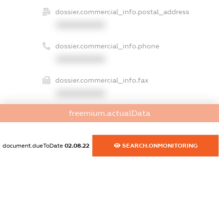
dossier.commercial_info.postal_address
XXXXXXXXXX
dossier.commercial_info.phone
XXXXXXXXXX
dossier.commercial_info.fax
XXXXXXXXXX
freemium.actualData
dossier.commercial_info.email
XXXXXXXXXX
document.dueToDate
02.08.22
SEARCH.ONMONITORING
dossier.commercial_info.website
XXXXXXXXXX
dossier.commercial_info.activity
XXXXXXXXXX