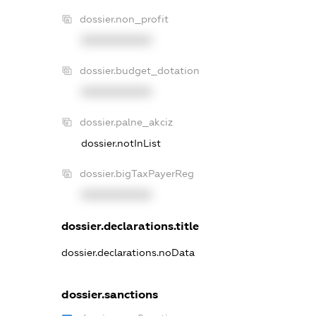
dossier.non_profit
XXXXXXXXXX
dossier.budget_dotation
XXXXXXXXXX
dossier.palne_akciz
dossier.notInList
dossier.bigTaxPayerReg
XXXXXXXXXX
dossier.declarations.title
dossier.declarations.noData
dossier.sanctions