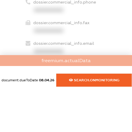
dossier.commercial_info.phone
XXXXXXXXXX
dossier.commercial_info.fax
XXXXXXXXXX
dossier.commercial_info.email
XXXXXXXXXX
freemium.actualData
dossier.commercial_info.website
XXXXXXXXXX
document.dueToDate
08.04.26
SEARCH.ONMONITORING
dossier.commercial_info.activity
XXXXXXXXXX
freemium.exampleText_1
freemium.exampleText_2
freemium.anonymousPerSearch2