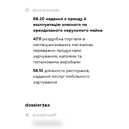
dossier.kveds:
68.20
надання в оренду й
експлуатацію власного чи
орендованого нерухомого майна
47.11
роздрібна торгівля в
неспеціалізованих магазинах
переважно продуктами
харчування, напоями та
тютюновими виробами
56.10
діяльність ресторанів,
надання послуг мобільного
харчування
dossier.tax
dossier.staff
XXXXXXXXXX