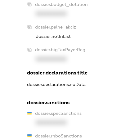
dossier.budget_dotation
XXXXXXXXXX
dossier.palne_akciz
dossier.notInList
dossier.bigTaxPayerReg
XXXXXXXXXX
dossier.declarations.title
dossier.declarations.noData
dossier.sanctions
dossier.specSanctions
XXXXXXXXXX
dossier.rnboSanctions