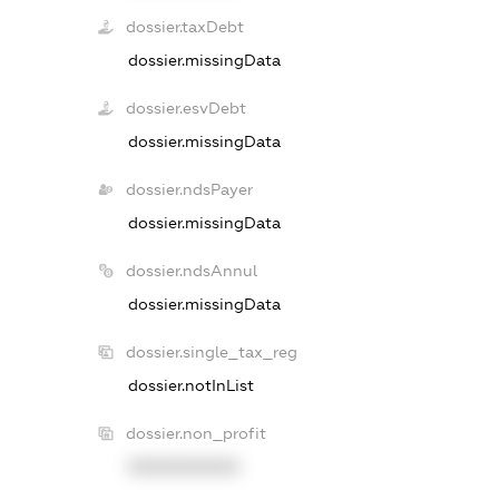
dossier.taxDebt
dossier.missingData
dossier.esvDebt
dossier.missingData
dossier.ndsPayer
dossier.missingData
dossier.ndsAnnul
dossier.missingData
dossier.single_tax_reg
dossier.notInList
dossier.non_profit
XXXXXXXXXX