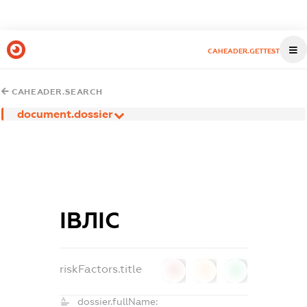
CAHEADER.GETTEST
CAHEADER.SEARCH
document.dossier
ІВЛІС
riskFactors.title
0
0
0
dossier.fullName: