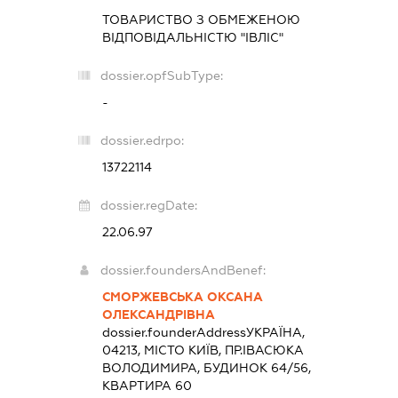
ТОВАРИСТВО З ОБМЕЖЕНОЮ
ВІДПОВІДАЛЬНІСТЮ "ІВЛІС"
dossier.opfSubType:
-
dossier.edrpo:
13722114
dossier.regDate:
22.06.97
dossier.foundersAndBenef:
СМОРЖЕВСЬКА ОКСАНА
ОЛЕКСАНДРІВНА
dossier.founderAddress
УКРАЇНА,
04213, МІСТО КИЇВ, ПР.ІВАСЮКА
ВОЛОДИМИРА, БУДИНОК 64/56,
КВАРТИРА 60