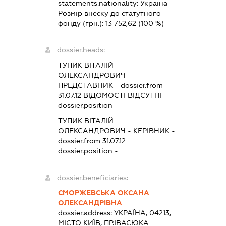
statements.nationality:
Україна
Розмір внеску до статутного
фонду (грн.):
13 752,62
(100 %)
dossier.heads:
ТУПИК ВІТАЛІЙ
ОЛЕКСАНДРОВИЧ
-
ПРЕДСТАВНИК
- dossier.from
31.07.12
ВІДОМОСТІ ВІДСУТНІ
dossier.position -
ТУПИК ВІТАЛІЙ
ОЛЕКСАНДРОВИЧ
-
КЕРІВНИК
-
dossier.from 31.07.12
dossier.position -
dossier.beneficiaries:
СМОРЖЕВСЬКА ОКСАНА
ОЛЕКСАНДРІВНА
dossier.address:
УКРАЇНА, 04213,
МІСТО КИЇВ, ПР.ІВАСЮКА