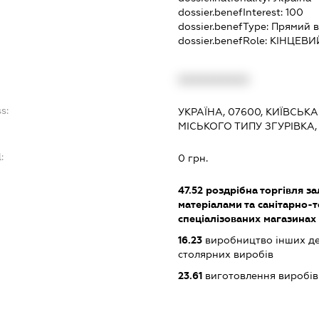
dossier.benefInterest:
100
dossier.benefType:
Прямий в
dossier.benefRole:
КІНЦЕВИ
:
XXXXXXXXXX
s:
УКРАЇНА, 07600, КИЇВСЬКА
МІСЬКОГО ТИПУ ЗГУРІВКА
:
0 грн.
47.52
роздрібна торгівля з
матеріалами та санітарно-
спеціалізованих магазинах
16.23
виробництво інших дер
столярних виробів
23.61
виготовлення виробів 