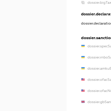
dossier.bigT
dossier.declarat
dossier.declarati
dossier.sancti
dossier.specS
dossier.rnboS
dossier.amkuB
dossier.ofacS
dossier.ofac
dossier.gbSan