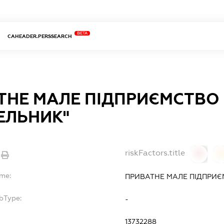
BETA
CAHEADER.PERSSEARCH
ТНЕ МАЛЕ ПІДПРИЄМСТВО
ЕЛЬНИК"
riskFactors.title
0
ame:
ПРИВАТНЕ МАЛЕ ПІДПРИЄ
bType:
-
13732288