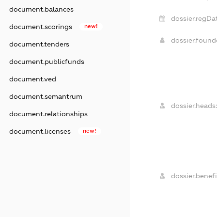
document.balances
dossier.regDa
document.scorings
new!
dossier.foun
document.tenders
document.publicfunds
document.ved
document.semantrum
dossier.heads
document.relationships
document.licenses
new!
dossier.benefi