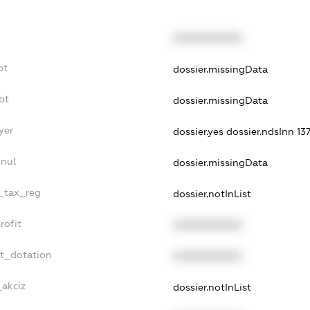
XXXXXXXXXX
bt
dossier.missingData
bt
dossier.missingData
yer
dossier.yes
dossier.ndsInn 1
nnul
dossier.missingData
e_tax_reg
dossier.notInList
rofit
XXXXXXXXXX
et_dotation
XXXXXXXXXX
_akciz
dossier.notInList