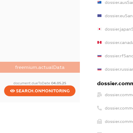
dossier.ausSa
dossier.euSan
dossier.japan
dossier.cana
dossier.rfSan
freemium.actualData
dossier.russia
dossier.comm
document.dueToDate
04.05.25
SEARCH.ONMONITORING
dossier.comme
dossier.comm
dossier.comme