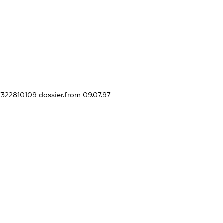
37322810109
dossier.from 09.07.97