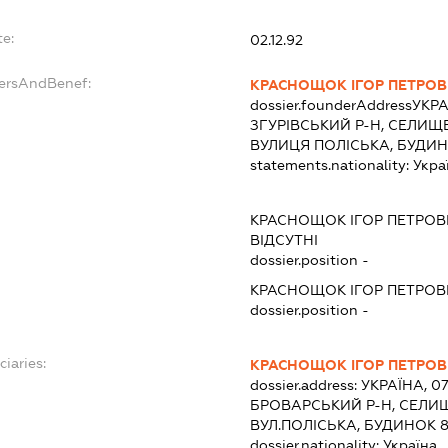
te:
02.12.92
dersAndBenef:
КРАСНОЩОК ІГОР ПЕТРО
dossier.founderAddress
УКРА
ЗГУРІВСЬКИЙ Р-Н, СЕЛИЩЕ
ВУЛИЦЯ ПОЛІСЬКА, БУДИН
statements.nationality:
Укра
:
КРАСНОЩОК ІГОР ПЕТРО
ВІДСУТНІ
dossier.position -
КРАСНОЩОК ІГОР ПЕТРО
dossier.position -
ciaries:
КРАСНОЩОК ІГОР ПЕТРО
dossier.address:
УКРАЇНА, 0
БРОВАРСЬКИЙ Р-Н, СЕЛИЩ
ВУЛ.ПОЛІСЬКА, БУДИНОК 
dossier.nationality:
Україна