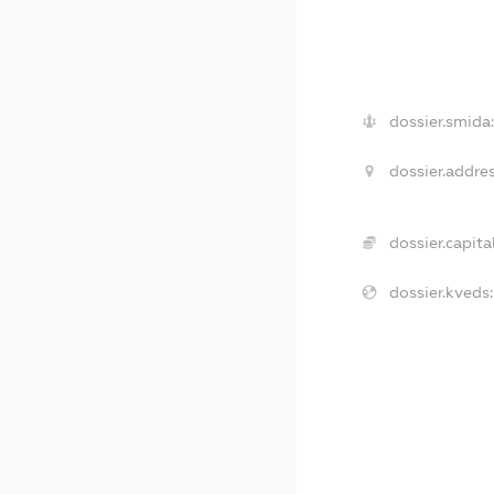
dossier.smida
dossier.addres
dossier.capital
dossier.kveds: