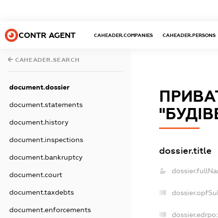
CONTR AGENT
CAHEADER.COMPANIES
CAHEADER.PERSONS
CAHEADER.SEARCH
document.dossier
ПРИВА
document.statements
"БУДІВ
document.history
document.inspections
dossier.title
document.bankruptcy
dossier.fullN
document.court
document.taxdebts
dossier.opfSu
document.enforcements
dossier.edrpo: