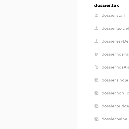
dossier.tax
dossier.staff
dossier.taxDe
dossier.esvDe
dossier.ndsPa
dossier.ndsA
dossier.singl
dossier.non_p
dossier.budg
dossier.palne