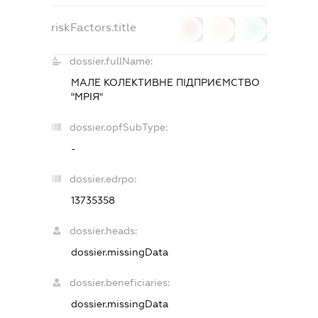
riskFactors.title
0
0
0
dossier.fullName:
МАЛЕ КОЛЕКТИВНЕ ПІДПРИЄМСТВО
"МРІЯ"
dossier.opfSubType:
-
dossier.edrpo:
13735358
dossier.heads:
dossier.missingData
dossier.beneficiaries:
dossier.missingData