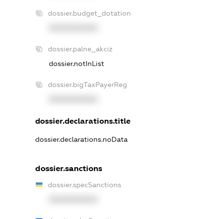
dossier.budget_dotation
XXXXXXXXXX
dossier.palne_akciz
dossier.notInList
dossier.bigTaxPayerReg
XXXXXXXXXX
dossier.declarations.title
dossier.declarations.noData
dossier.sanctions
dossier.specSanctions
XXXXXXXXXX