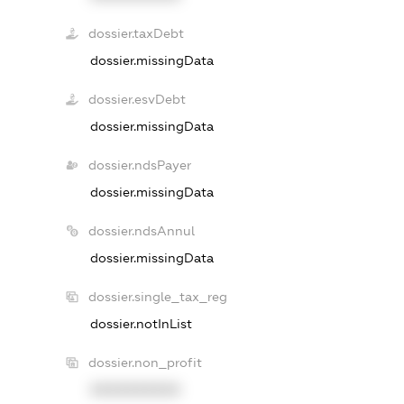
dossier.taxDebt
dossier.missingData
dossier.esvDebt
dossier.missingData
dossier.ndsPayer
dossier.missingData
dossier.ndsAnnul
dossier.missingData
dossier.single_tax_reg
dossier.notInList
dossier.non_profit
XXXXXXXXXX