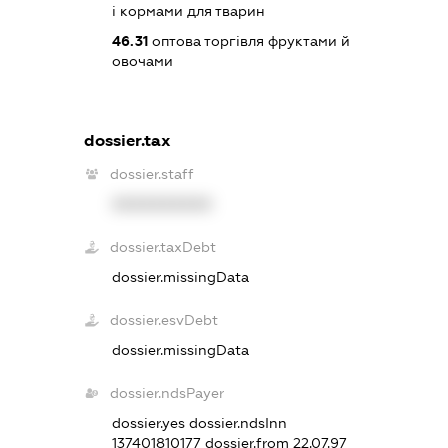
і кормами для тварин
46.31
оптова торгівля фруктами й
овочами
dossier.tax
dossier.staff
XXXXXXXXXX
dossier.taxDebt
dossier.missingData
dossier.esvDebt
dossier.missingData
dossier.ndsPayer
dossier.yes
dossier.ndsInn
137401810177
dossier.from 22.07.97