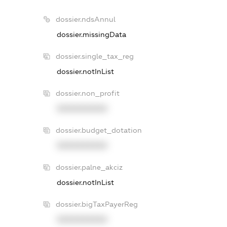
dossier.ndsAnnul
dossier.missingData
dossier.single_tax_reg
dossier.notInList
dossier.non_profit
XXXXXXXXXX
dossier.budget_dotation
XXXXXXXXXX
dossier.palne_akciz
dossier.notInList
dossier.bigTaxPayerReg
XXXXXXXXXX