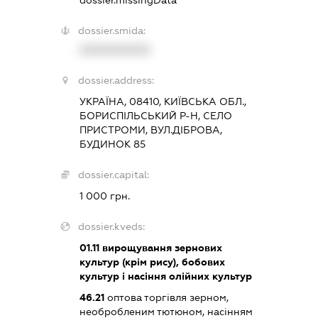
dossier.smida:
XXXXXXXXXX
dossier.address:
УКРАЇНА, 08410, КИЇВСЬКА ОБЛ.,
БОРИСПІЛЬСЬКИЙ Р-Н, СЕЛО
ПРИСТРОМИ, ВУЛ.ДІБРОВА,
БУДИНОК 85
dossier.capital:
1 000 грн.
dossier.kveds:
01.11
вирощування зернових
культур (крім рису), бобових
культур і насіння олійних культур
46.21
оптова торгівля зерном,
необробленим тютюном, насінням