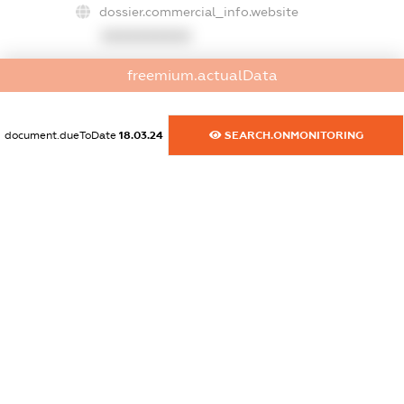
dossier.commercial_info.website
XXXXXXXXXX
dossier.commercial_info.activity
freemium.actualData
XXXXXXXXXX
document.dueToDate
18.03.24
SEARCH.ONMONITORING
freemium.exampleText_1
freemium.exampleText_2
freemium.anonymousPerSearch2
FREEMIUM.DETAILS
FREEMIUM.REGISTER