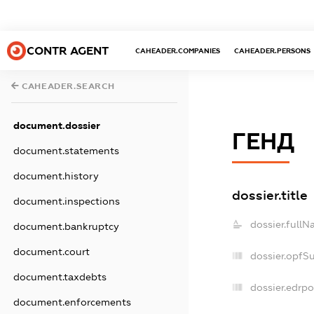
CONTR AGENT
CAHEADER.COMPANIES
CAHEADER.PERSONS
CAHEADER.SEARCH
document.dossier
ГЕНД
document.statements
document.history
dossier.title
document.inspections
dossier.fullN
document.bankruptcy
document.court
dossier.opfS
document.taxdebts
dossier.edrpo
document.enforcements