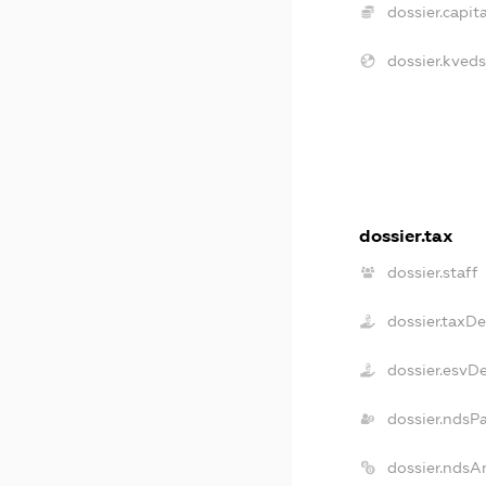
dossier.capita
dossier.kveds
dossier.tax
dossier.staff
dossier.taxD
dossier.esvD
dossier.ndsP
dossier.ndsA