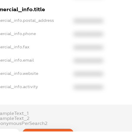
ercial_info.title
ercial_info.postal_address
XXXXXXXXXX
ercial_info.phone
XXXXXXXXXX
ercial_info.fax
XXXXXXXXXX
ercial_info.email
XXXXXXXXXX
ercial_info.website
XXXXXXXXXX
rcial_info.activity
XXXXXXXXXX
xampleText_1
xampleText_2
nonymousPerSearch2