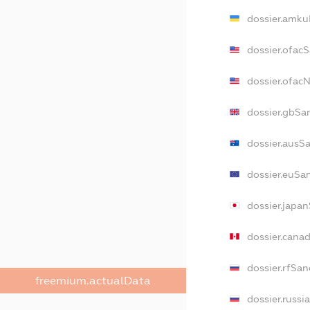
dossier.amku
dossier.ofac
dossier.ofa
dossier.gbSa
dossier.ausS
dossier.euSa
dossier.japa
dossier.cana
dossier.rfSan
freemium.actualData
dossier.russi