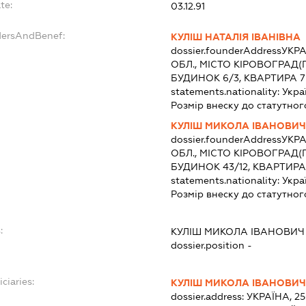
te:
03.12.91
dersAndBenef:
КУЛІШ НАТАЛІЯ ІВАНІВНА
dossier.founderAddress
УКРА
ОБЛ., МІСТО КІРОВОГРАД(
БУДИНОК 6/3, КВАРТИРА 7
statements.nationality:
Укра
Розмір внеску до статутног
КУЛІШ МИКОЛА ІВАНОВИ
dossier.founderAddress
УКРА
ОБЛ., МІСТО КІРОВОГРАД
БУДИНОК 43/12, КВАРТИРА
statements.nationality:
Укра
Розмір внеску до статутног
:
КУЛІШ МИКОЛА ІВАНОВИЧ
dossier.position -
ciaries:
КУЛІШ МИКОЛА ІВАНОВИ
dossier.address:
УКРАЇНА, 2