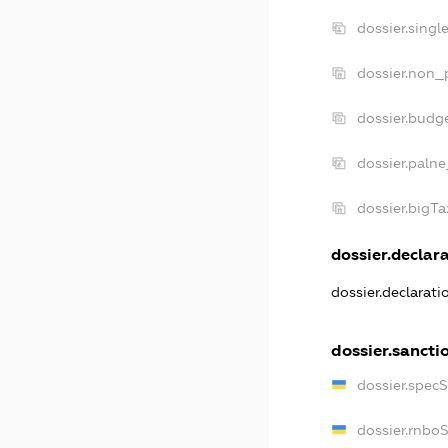
dossier.sing
dossier.non_
dossier.budg
dossier.palne
dossier.bigT
dossier.declara
dossier.declarat
dossier.sancti
dossier.spec
dossier.rnbo