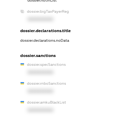
dossier.notInList
dossier.bigTaxPayerReg
XXXXXXXXXX
dossier.declarations.title
dossier.declarations.noData
dossier.sanctions
dossier.specSanctions
XXXXXXXXXX
dossier.rnboSanctions
XXXXXXXXXX
dossier.amkuBlackList
XXXXXXXXXX