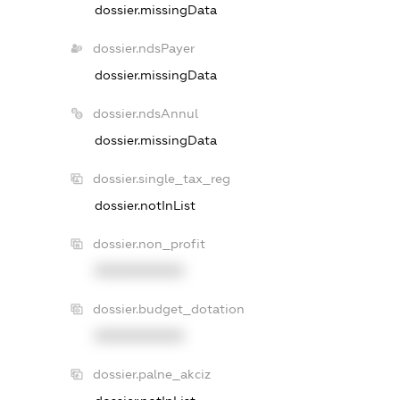
dossier.missingData
dossier.ndsPayer
dossier.missingData
dossier.ndsAnnul
dossier.missingData
dossier.single_tax_reg
dossier.notInList
dossier.non_profit
XXXXXXXXXX
dossier.budget_dotation
XXXXXXXXXX
dossier.palne_akciz