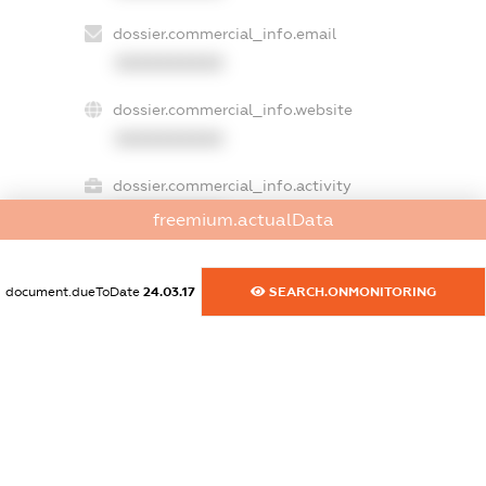
dossier.commercial_info.email
XXXXXXXXXX
dossier.commercial_info.website
XXXXXXXXXX
dossier.commercial_info.activity
XXXXXXXXXX
freemium.actualData
document.dueToDate
24.03.17
SEARCH.ONMONITORING
freemium.exampleText_1
freemium.exampleText_2
freemium.anonymousPerSearch2
FREEMIUM.DETAILS
FREEMIUM.REGISTER