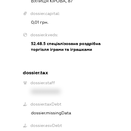
ВУЛИЦЯ КІРОВА, 87
dossier.capital:
0,01 грн.
dossier.kveds:
52.48.5
спеціалізована роздрібна
торгівля іграми та іграшками
dossier.tax
dossier.staff
XXXXXXXXXX
dossier.taxDebt
dossier.missingData
dossier.esvDebt