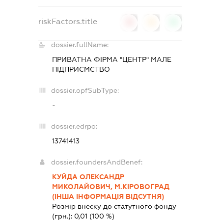
riskFactors.title
0
0
0
dossier.fullName:
ПРИВАТНА ФІРМА "ЦЕНТР" МАЛЕ
ПІДПРИЄМСТВО
dossier.opfSubType:
-
dossier.edrpo:
13741413
dossier.foundersAndBenef:
КУЙДА ОЛЕКСАНДР
МИКОЛАЙОВИЧ, М.КІРОВОГРАД
(ІНША ІНФОРМАЦІЯ ВІДСУТНЯ)
Розмір внеску до статутного фонду
(грн.):
0,01
(100 %)