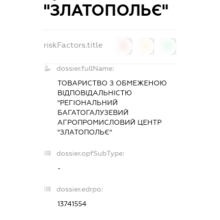
"ЗЛАТОПОЛЬЄ"
riskFactors.title
0
0
0
dossier.fullName:
ТОВАРИСТВО З ОБМЕЖЕНОЮ
ВІДПОВІДАЛЬНІСТЮ
"РЕГІОНАЛЬНИЙ
БАГАТОГАЛУЗЕВИЙ
АГРОПРОМИСЛОВИЙ ЦЕНТР
"ЗЛАТОПОЛЬЄ"
dossier.opfSubType:
-
dossier.edrpo:
13741554