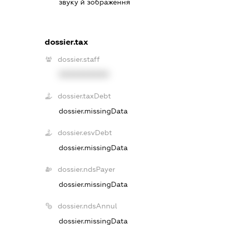
звуку й зображення
dossier.tax
dossier.staff
XXXXXXXXXX
dossier.taxDebt
dossier.missingData
dossier.esvDebt
dossier.missingData
dossier.ndsPayer
dossier.missingData
dossier.ndsAnnul
dossier.missingData