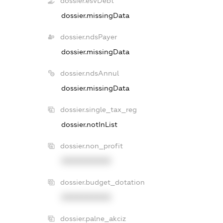
dossier.esvDebt
dossier.missingData
dossier.ndsPayer
dossier.missingData
dossier.ndsAnnul
dossier.missingData
dossier.single_tax_reg
dossier.notInList
dossier.non_profit
XXXXXXXXXX
dossier.budget_dotation
XXXXXXXXXX
dossier.palne_akciz