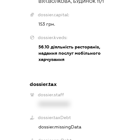
ВУЛ.ВОЛКОВА, БУДИНОК 11/1
dossier.capital:
153 грн.
dossier.kveds:
56.10
діяльність ресторанів,
надання послуг мобільного
харчування
dossier.tax
dossier.staff
XXXXXXXXXX
dossier.taxDebt
dossier.missingData