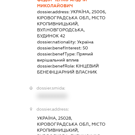
МИКОЛАЙОВИЧ
dossier.address:
УКРАЇНА, 25006,
КІРОВОГРАДСЬКА ОБЛ., МІСТО
КРОПИВНИЦЬКИЙ,
ВУЛ.НОВГОРОДСЬКА,
БУДИНОК 42
dossier.nationality:
Україна
dossier.benefInterest:
50
dossier.benefType:
Прямий
вирішальний вплив
dossier.benefRole:
КІНЦЕВИЙ
БЕНЕФІЦІАРНИЙ ВЛАСНИК
dossier.smida:
XXXXXXXXXX
dossier.address:
УКРАЇНА, 25028,
КІРОВОГРАДСЬКА ОБЛ., МІСТО
КРОПИВНИЦЬКИЙ,