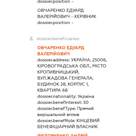
dossier.position -
ОВЧАРЕНКО ЕДУАРД
ВАЛЕРІЙОВИЧ
-
КЕРІВНИК
dossier.position -
dossier.beneficiaries:
ОВЧАРЕНКО ЕДУАРД
ВАЛЕРІЙОВИЧ
dossier.address:
УКРАЇНА, 25006,
КІРОВОГРАДСЬКА ОБЛ., МІСТО
КРОПИВНИЦЬКИЙ,
ВУЛ.ЖАДОВА ГЕНЕРАЛА,
БУДИНОК 28, КОРПУС 1,
КВАРТИРА 68
dossier.nationality:
Україна
dossier.benefInterest:
50
dossier.benefType:
Прямий
вирішальний вплив
dossier.benefRole:
КІНЦЕВИЙ
БЕНЕФІЦІАРНИЙ ВЛАСНИК
ФЕДОРЧЕНКО АНДРІЙ