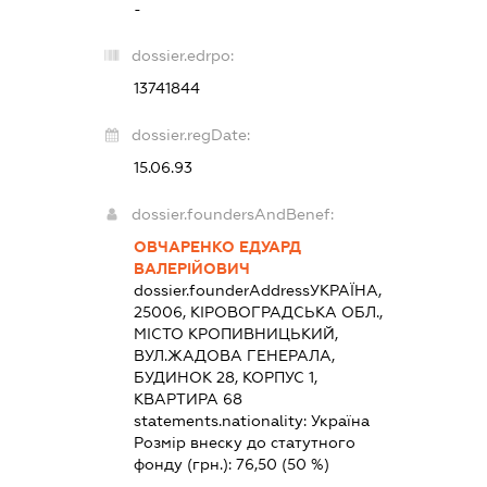
-
dossier.edrpo:
13741844
dossier.regDate:
15.06.93
dossier.foundersAndBenef:
ОВЧАРЕНКО ЕДУАРД
ВАЛЕРІЙОВИЧ
dossier.founderAddress
УКРАЇНА,
25006, КІРОВОГРАДСЬКА ОБЛ.,
МІСТО КРОПИВНИЦЬКИЙ,
ВУЛ.ЖАДОВА ГЕНЕРАЛА,
БУДИНОК 28, КОРПУС 1,
КВАРТИРА 68
statements.nationality:
Україна
Розмір внеску до статутного
фонду (грн.):
76,50
(50 %)