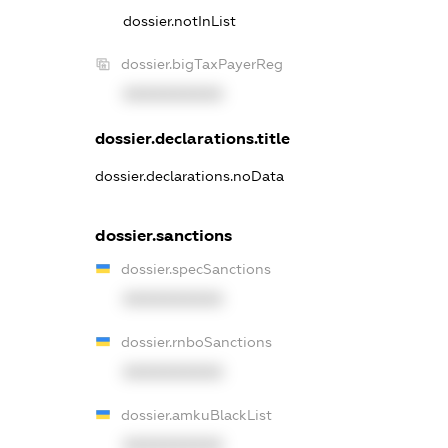
dossier.notInList
dossier.bigTaxPayerReg
XXXXXXXXXX
dossier.declarations.title
dossier.declarations.noData
dossier.sanctions
dossier.specSanctions
XXXXXXXXXX
dossier.rnboSanctions
XXXXXXXXXX
dossier.amkuBlackList
XXXXXXXXXX