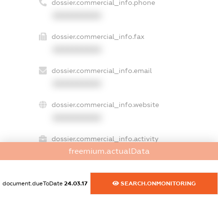
dossier.commercial_info.phone
XXXXXXXXXX
dossier.commercial_info.fax
XXXXXXXXXX
dossier.commercial_info.email
XXXXXXXXXX
dossier.commercial_info.website
XXXXXXXXXX
dossier.commercial_info.activity
freemium.actualData
XXXXXXXXXX
document.dueToDate
24.03.17
SEARCH.ONMONITORING
freemium.exampleText_1
freemium.exampleText_2
freemium.anonymousPerSearch2