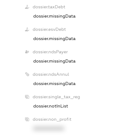
dossier.taxDebt
dossier.missingData
dossier.esvDebt
dossier.missingData
dossier.ndsPayer
dossier.missingData
dossier.ndsAnnul
dossier.missingData
dossier.single_tax_reg
dossier.notInList
dossier.non_profit
XXXXXXXXXX