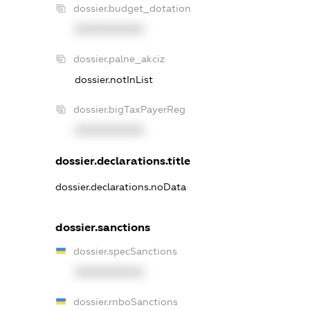
dossier.budget_dotation
XXXXXXXXXX
dossier.palne_akciz
dossier.notInList
dossier.bigTaxPayerReg
XXXXXXXXXX
dossier.declarations.title
dossier.declarations.noData
dossier.sanctions
dossier.specSanctions
XXXXXXXXXX
dossier.rnboSanctions