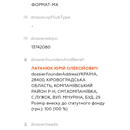
ФОРМАТ-МХ
dossier.opfSubType:
-
dossier.edrpo:
13742080
dossier.foundersAndBenef:
ЛАТАНЮК ЮРІЙ ОЛЕКСІЙОВИЧ
dossier.founderAddress
УКРАЇНА,
28400, КIРОВОГРАДСЬКА
ОБЛАСТЬ, КОМПАНIЇВСЬКИЙ
РАЙОН Р-Н, СМТ.КОМПАНІЇВКА,
С.ЛУЖОК, ВУЛ. МІЧУРІНА, БУД. 29
Розмір внеску до статутного фонду
(грн.):
100
(100 %)
dossier.heads: