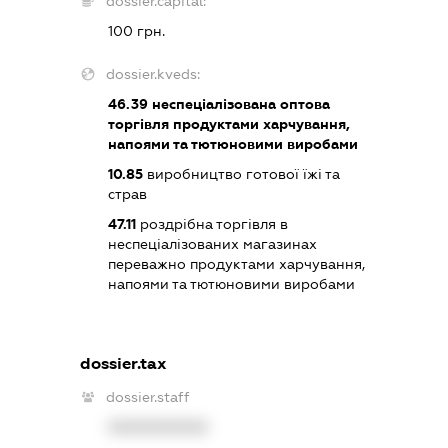
dossier.capital:
100 грн.
dossier.kveds:
46.39
неспеціалізована оптова
торгівля продуктами харчування,
напоями та тютюновими виробами
10.85
виробництво готової їжі та
страв
47.11
роздрібна торгівля в
неспеціалізованих магазинах
переважно продуктами харчування,
напоями та тютюновими виробами
dossier.tax
dossier.staff
XXXXXXXXXX