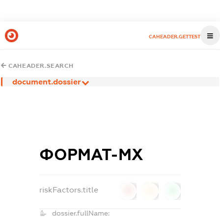
CAHEADER.GETTEST
CAHEADER.SEARCH
document.dossier
ФОРМАТ-МХ
riskFactors.title
0
0
0
dossier.fullName: