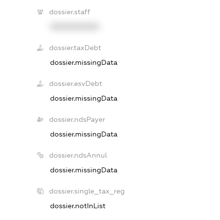
dossier.staff
XXXXXXXXXX
dossier.taxDebt
dossier.missingData
dossier.esvDebt
dossier.missingData
dossier.ndsPayer
dossier.missingData
dossier.ndsAnnul
dossier.missingData
dossier.single_tax_reg
dossier.notInList