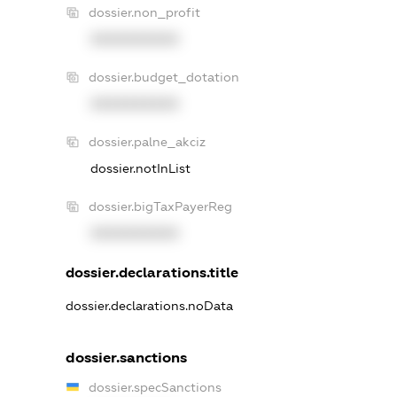
dossier.non_profit
XXXXXXXXXX
dossier.budget_dotation
XXXXXXXXXX
dossier.palne_akciz
dossier.notInList
dossier.bigTaxPayerReg
XXXXXXXXXX
dossier.declarations.title
dossier.declarations.noData
dossier.sanctions
dossier.specSanctions