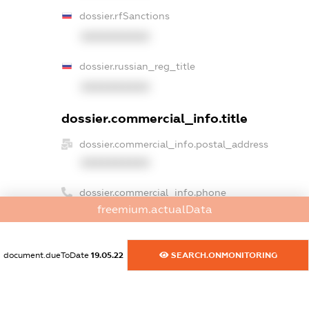
dossier.rfSanctions
XXXXXXXXXX
dossier.russian_reg_title
XXXXXXXXXX
dossier.commercial_info.title
dossier.commercial_info.postal_address
XXXXXXXXXX
dossier.commercial_info.phone
freemium.actualData
XXXXXXXXXX
dossier.commercial_info.fax
document.dueToDate
19.05.22
SEARCH.ONMONITORING
XXXXXXXXXX
dossier.commercial_info.email
XXXXXXXXXX