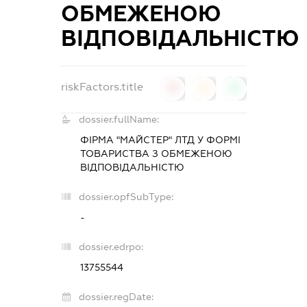
ОБМЕЖЕНОЮ
ВІДПОВІДАЛЬНІСТЮ
riskFactors.title
0
0
0
dossier.fullName:
ФІРМА "МАЙСТЕР" ЛТД У ФОРМІ
ТОВАРИСТВА З ОБМЕЖЕНОЮ
ВІДПОВІДАЛЬНІСТЮ
dossier.opfSubType:
-
dossier.edrpo:
13755544
dossier.regDate: