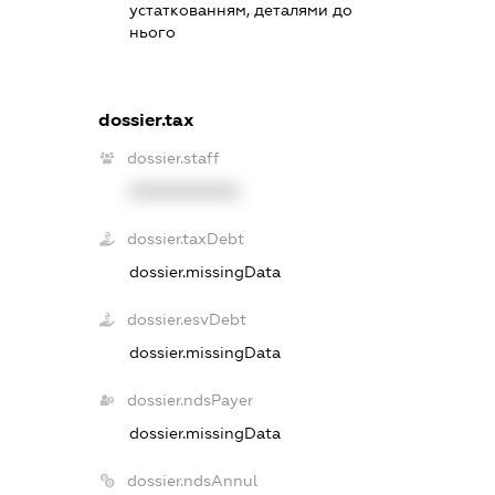
устаткованням, деталями до
нього
dossier.tax
dossier.staff
XXXXXXXXXX
dossier.taxDebt
dossier.missingData
dossier.esvDebt
dossier.missingData
dossier.ndsPayer
dossier.missingData
dossier.ndsAnnul