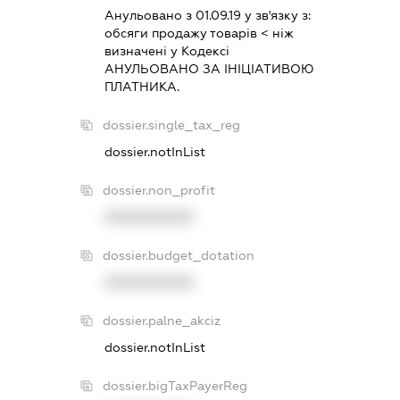
Анульовано з 01.09.19 у зв'язку з:
обсяги продажу товарiв < нiж
визначенi у Кодексi
АНУЛЬОВАНО ЗА IНIЦIАТИВОЮ
ПЛАТНИКА.
dossier.single_tax_reg
dossier.notInList
dossier.non_profit
XXXXXXXXXX
dossier.budget_dotation
XXXXXXXXXX
dossier.palne_akciz
dossier.notInList
dossier.bigTaxPayerReg