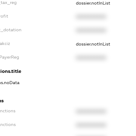
_tax_reg
dossier.notInList
ofit
XXXXXXXXXX
t_dotation
XXXXXXXXXX
akciz
dossier.notInList
xPayerReg
XXXXXXXXXX
ions.title
ons.noData
ns
anctions
XXXXXXXXXX
anctions
XXXXXXXXXX