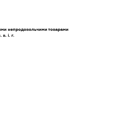
шими непродовольчими товарами
. і. г.