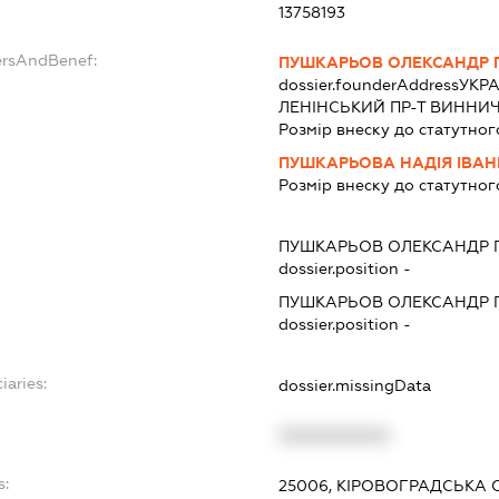
13758193
ersAndBenef:
ПУШКАРЬОВ ОЛЕКСАНДР 
dossier.founderAddress
УКРА
ЛЕНІНСЬКИЙ ПР-Т ВИННИЧЕН
Розмір внеску до статутног
ПУШКАРЬОВА НАДІЯ ІВАН
Розмір внеску до статутног
ПУШКАРЬОВ ОЛЕКСАНДР 
dossier.position -
ПУШКАРЬОВ ОЛЕКСАНДР 
dossier.position -
iaries:
dossier.missingData
XXXXXXXXXX
s:
25006, КІРОВОГРАДСЬКА О