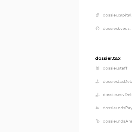
dossier.capital
dossier.kveds:
dossier.tax
dossier.staff
dossier.taxDeb
dossier.esvDe
dossier.ndsPa
dossier.ndsAn