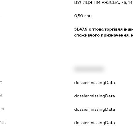
ВУЛИЦЯ ТІМІРЯЗЄВА, 76, 14
:
0,50 грн.
51.47.9
оптова торгівля ін
споживчого призначення, н. в
XXXXXXXXXX
t
dossier.missingData
bt
dossier.missingData
yer
dossier.missingData
nul
dossier.missingData