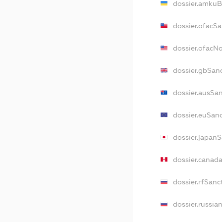
dossier.amkuB
dossier.ofacS
dossier.ofacN
dossier.gbSan
dossier.ausSa
dossier.euSan
dossier.japan
dossier.canad
dossier.rfSanc
dossier.russia