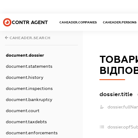
CONTR AGENT
CAHEADER.COMPANIES
CAHEADER.PERSONS
CAHEADER.SEARCH
document.dossier
ТОВАР
document.statements
ВІДПО
document.history
document.inspections
dossier.title
document.bankruptcy
dossier.fullNa
document.court
document.taxdebts
dossier.opfSu
document.enforcements