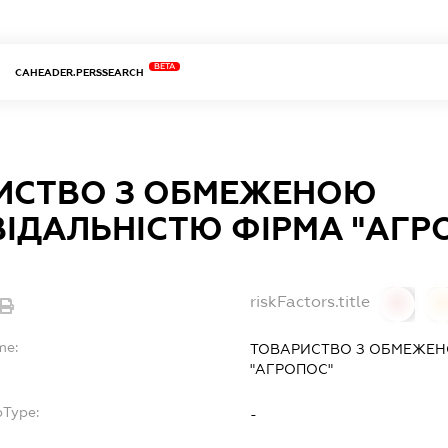
BETA
CAHEADER.PERSSEARCH
ИСТВО З ОБМЕЖЕНОЮ
ВІДАЛЬНІСТЮ ФІРМА "АГР
riskFactors.title
0
0
me:
ТОВАРИСТВО З ОБМЕЖЕН
"АГРОПОС"
bType:
-