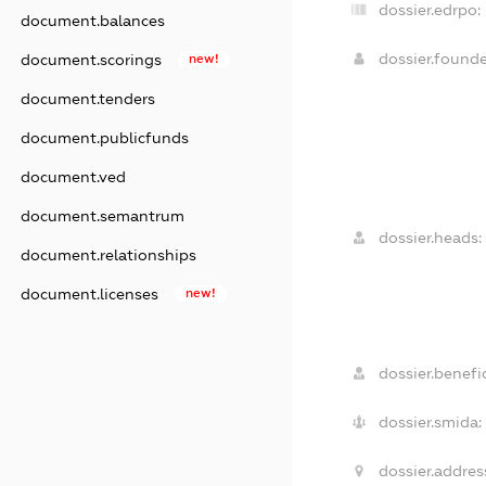
dossier.edrpo:
document.balances
dossier.found
document.scorings
new!
document.tenders
document.publicfunds
document.ved
document.semantrum
dossier.heads:
document.relationships
document.licenses
new!
dossier.benefic
dossier.smida:
dossier.addres