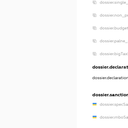
dossier.single
dossier.non_pr
dossier.budge
dossier.palne_
dossier.bigTa
dossier.declarat
dossier.declarati
dossier.sanctio
dossier.specS
dossier.rnboS