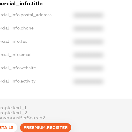
rcial_info.title
rcial_info.postal_address
XXXXXXXXXX
rcial_info.phone
XXXXXXXXXX
cial_info.fax
XXXXXXXXXX
rcial_info.email
XXXXXXXXXX
rcial_info.website
XXXXXXXXXX
cial_info.activity
XXXXXXXXXX
ampleText_1
ampleText_2
onymousPerSearch2
ETAILS
FREEMIUM.REGISTER