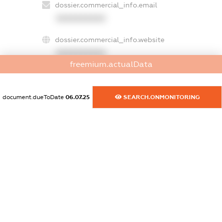
dossier.commercial_info.email
XXXXXXXXXX
dossier.commercial_info.website
XXXXXXXXXX
freemium.actualData
dossier.commercial_info.activity
XXXXXXXXXX
document.dueToDate
06.07.25
SEARCH.ONMONITORING
freemium.exampleText_1
freemium.exampleText_2
freemium.anonymousPerSearch2
FREEMIUM.DETAILS
FREEMIUM.REGISTER