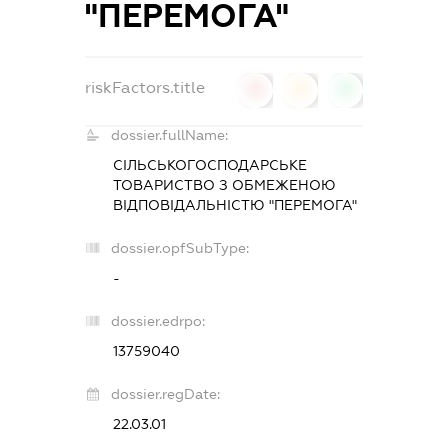
"ПЕРЕМОГА"
riskFactors.title
0
0
0
dossier.fullName:
СІЛЬСЬКОГОСПОДАРСЬКЕ
ТОВАРИСТВО З ОБМЕЖЕНОЮ
ВІДПОВІДАЛЬНІСТЮ "ПЕРЕМОГА"
dossier.opfSubType:
-
dossier.edrpo:
13759040
dossier.regDate:
22.03.01