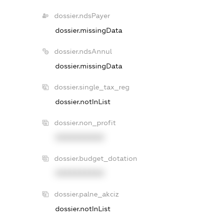
dossier.ndsPayer
dossier.missingData
dossier.ndsAnnul
dossier.missingData
dossier.single_tax_reg
dossier.notInList
dossier.non_profit
XXXXXXXXXX
dossier.budget_dotation
XXXXXXXXXX
dossier.palne_akciz
dossier.notInList