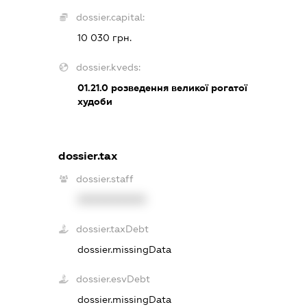
dossier.capital:
10 030 грн.
dossier.kveds:
01.21.0
розведення великої рогатої
худоби
dossier.tax
dossier.staff
XXXXXXXXXX
dossier.taxDebt
dossier.missingData
dossier.esvDebt
dossier.missingData