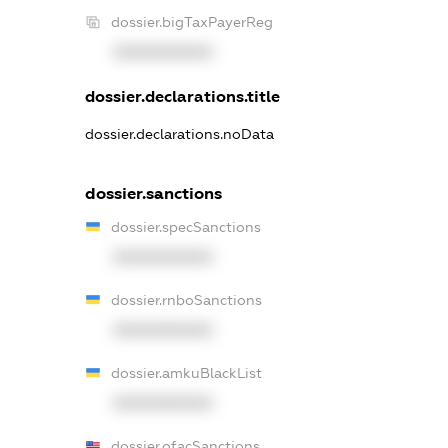
dossier.bigTaxPayerReg
XXXXXXXXXX
dossier.declarations.title
dossier.declarations.noData
dossier.sanctions
dossier.specSanctions
XXXXXXXXXX
dossier.rnboSanctions
XXXXXXXXXX
dossier.amkuBlackList
XXXXXXXXXX
dossier.ofacSanctions