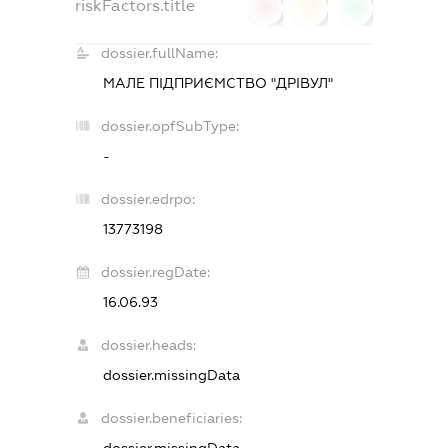
riskFactors.title
0
0
0
dossier.fullName:
МАЛЕ ПІДПРИЄМСТВО "ДРІВУЛ"
dossier.opfSubType:
-
dossier.edrpo:
13773198
dossier.regDate:
16.06.93
dossier.heads:
dossier.missingData
dossier.beneficiaries:
dossier.missingData