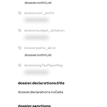
dossier.notInList
dossier.non_profit
XXXXXXXXXX
dossier.budget_dotation
XXXXXXXXXX
dossier.palne_akciz
dossier.notInList
dossier.bigTaxPayerReg
XXXXXXXXXX
dossier.declarations.title
dossier.declarations.noData
dossier.sanctions