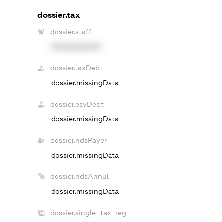
dossier.tax
dossier.staff
XXXXXXXXXX
dossier.taxDebt
dossier.missingData
dossier.esvDebt
dossier.missingData
dossier.ndsPayer
dossier.missingData
dossier.ndsAnnul
dossier.missingData
dossier.single_tax_reg