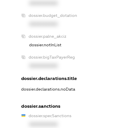
XXXXXXXXXX
dossier.budget_dotation
XXXXXXXXXX
dossier.palne_akciz
dossier.notInList
dossier.bigTaxPayerReg
XXXXXXXXXX
dossier.declarations.title
dossier.declarations.noData
dossier.sanctions
dossier.specSanctions
XXXXXXXXXX