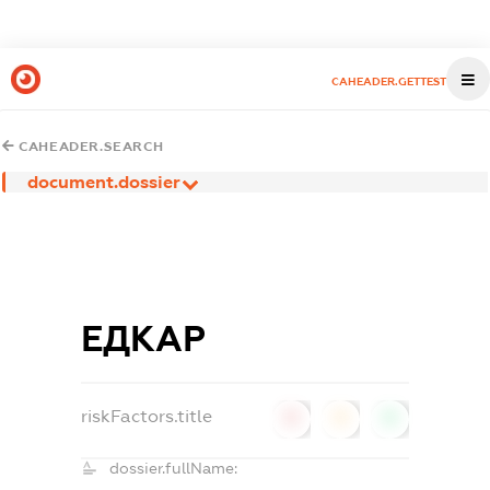
CAHEADER.GETTEST
CAHEADER.SEARCH
document.dossier
ЕДКАР
riskFactors.title
0
0
0
dossier.fullName: