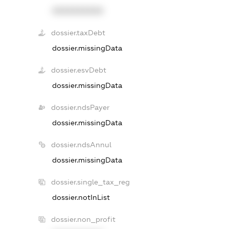
XXXXXXXXXX
dossier.taxDebt
dossier.missingData
dossier.esvDebt
dossier.missingData
dossier.ndsPayer
dossier.missingData
dossier.ndsAnnul
dossier.missingData
dossier.single_tax_reg
dossier.notInList
dossier.non_profit