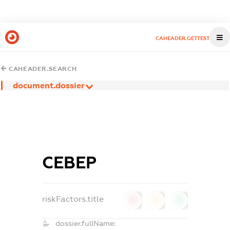
CAHEADER.GETTEST
CAHEADER.SEARCH
document.dossier
СЕВЕР
riskFactors.title
0
0
0
dossier.fullName: