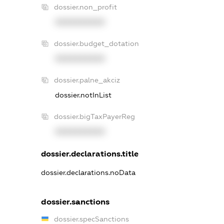
dossier.non_profit
XXXXXXXXXX
dossier.budget_dotation
XXXXXXXXXX
dossier.palne_akciz
dossier.notInList
dossier.bigTaxPayerReg
XXXXXXXXXX
dossier.declarations.title
dossier.declarations.noData
dossier.sanctions
dossier.specSanctions