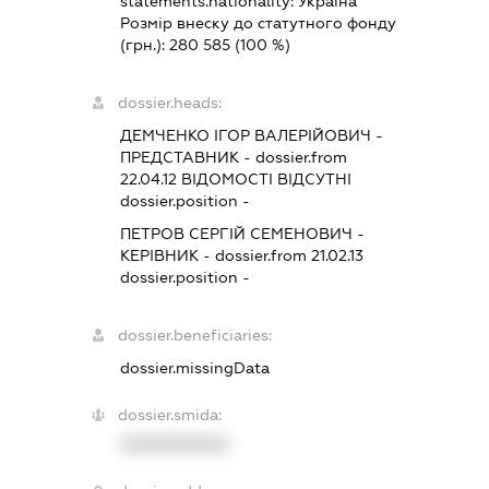
statements.nationality:
Україна
Розмір внеску до статутного фонду
(грн.):
280 585
(100 %)
dossier.heads:
ДЕМЧЕНКО ІГОР ВАЛЕРІЙОВИЧ
-
ПРЕДСТАВНИК
- dossier.from
22.04.12
ВІДОМОСТІ ВІДСУТНІ
dossier.position -
ПЕТРОВ СЕРГІЙ СЕМЕНОВИЧ
-
КЕРІВНИК
- dossier.from 21.02.13
dossier.position -
dossier.beneficiaries:
dossier.missingData
dossier.smida:
XXXXXXXXXX