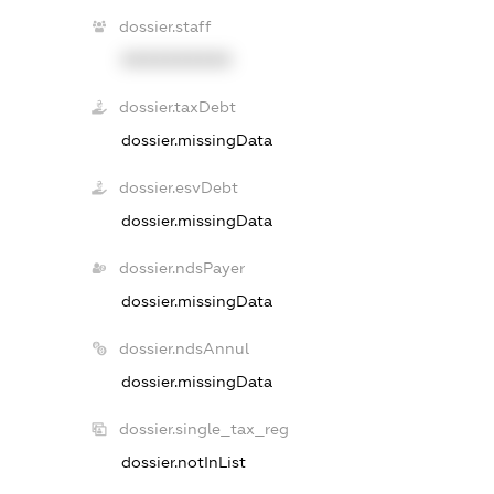
dossier.staff
XXXXXXXXXX
dossier.taxDebt
dossier.missingData
dossier.esvDebt
dossier.missingData
dossier.ndsPayer
dossier.missingData
dossier.ndsAnnul
dossier.missingData
dossier.single_tax_reg
dossier.notInList