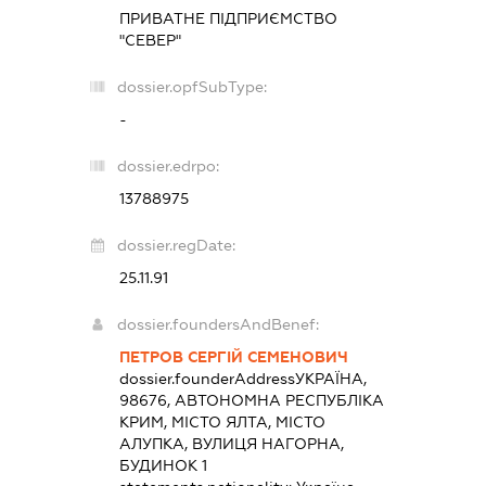
ПРИВАТНЕ ПІДПРИЄМСТВО
"СЕВЕР"
dossier.opfSubType:
-
dossier.edrpo:
13788975
dossier.regDate:
25.11.91
dossier.foundersAndBenef:
ПЕТРОВ СЕРГІЙ СЕМЕНОВИЧ
dossier.founderAddress
УКРАЇНА,
98676, АВТОНОМНА РЕСПУБЛІКА
КРИМ, МІСТО ЯЛТА, МІСТО
АЛУПКА, ВУЛИЦЯ НАГОРНА,
БУДИНОК 1