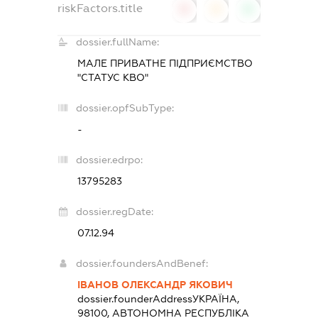
riskFactors.title
0
0
0
dossier.fullName:
МАЛЕ ПРИВАТНЕ ПІДПРИЄМСТВО
"СТАТУС КВО"
dossier.opfSubType:
-
dossier.edrpo:
13795283
dossier.regDate:
07.12.94
dossier.foundersAndBenef:
ІВАНОВ ОЛЕКСАНДР ЯКОВИЧ
dossier.founderAddress
УКРАЇНА,
98100, АВТОНОМНА РЕСПУБЛІКА