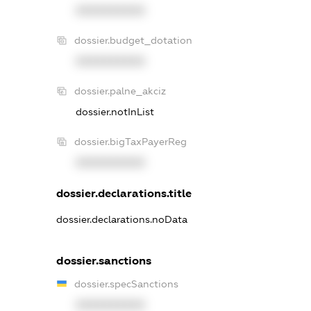
XXXXXXXXXX
dossier.budget_dotation
XXXXXXXXXX
dossier.palne_akciz
dossier.notInList
dossier.bigTaxPayerReg
XXXXXXXXXX
dossier.declarations.title
dossier.declarations.noData
dossier.sanctions
dossier.specSanctions
XXXXXXXXXX