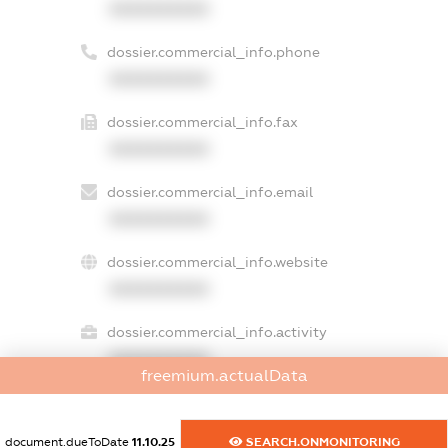
XXXXXXXXXX
dossier.commercial_info.phone
XXXXXXXXXX
dossier.commercial_info.fax
XXXXXXXXXX
dossier.commercial_info.email
XXXXXXXXXX
dossier.commercial_info.website
XXXXXXXXXX
dossier.commercial_info.activity
XXXXXXXXXX
freemium.actualData
document.dueToDate
11.10.25
SEARCH.ONMONITORING
freemium.exampleText_1