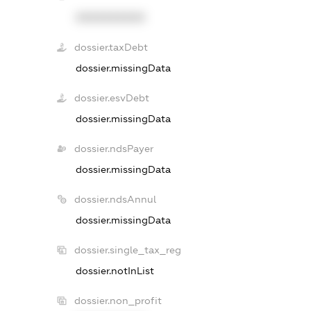
XXXXXXXXXX
dossier.taxDebt
dossier.missingData
dossier.esvDebt
dossier.missingData
dossier.ndsPayer
dossier.missingData
dossier.ndsAnnul
dossier.missingData
dossier.single_tax_reg
dossier.notInList
dossier.non_profit