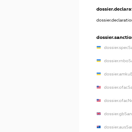
dossier.declarat
dossier.declarati
dossier.sancti
dossier.specS
dossier.rnboS
dossier.amkuB
dossier.ofacS
dossier.ofac
dossier.gbSan
dossier.ausSa