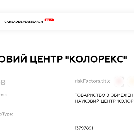
BETA
CAHEADER.PERSSEARCH
КОВИЙ ЦЕНТР "КОЛОРЕКС"
riskFactors.title
0
ame:
ТОВАРИСТВО З ОБМЕЖЕН
НАУКОВИЙ ЦЕНТР "КОЛОР
bType:
-
13797891