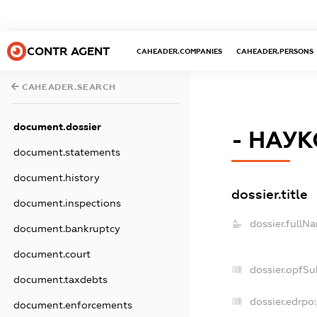
CONTR AGENT
CAHEADER.COMPANIES
CAHEADER.PERSONS
CAHEADER.SEARCH
document.dossier
- НАУ
document.statements
document.history
dossier.title
document.inspections
dossier.fullN
document.bankruptcy
document.court
dossier.opfSu
document.taxdebts
dossier.edrpo:
document.enforcements