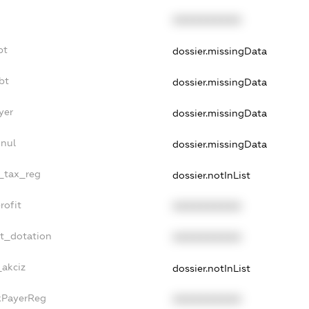
XXXXXXXXXX
bt
dossier.missingData
bt
dossier.missingData
yer
dossier.missingData
nnul
dossier.missingData
e_tax_reg
dossier.notInList
rofit
XXXXXXXXXX
et_dotation
XXXXXXXXXX
_akciz
dossier.notInList
axPayerReg
XXXXXXXXXX