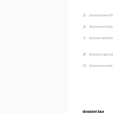
dossier.benefi
dossier.smida
dossier.addres
dossier.capital
dossier.kveds:
dossier.tax