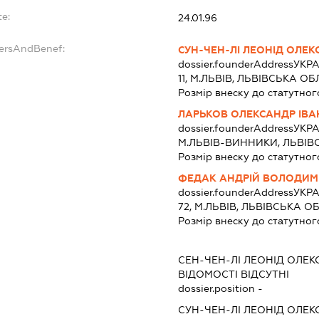
te:
24.01.96
dersAndBenef:
СУН-ЧЕН-ЛІ ЛЕОНІД ОЛЕ
dossier.founderAddress
УКРА
11, М.ЛЬВІВ, ЛЬВІВСЬКА О
Розмір внеску до статутног
ЛАРЬКОВ ОЛЕКСАНДР ІВ
dossier.founderAddress
УКРА
М.ЛЬВІВ-ВИННИКИ, ЛЬВІ
Розмір внеску до статутног
ФЕДАК АНДРІЙ ВОЛОДИ
dossier.founderAddress
УКРА
72, М.ЛЬВІВ, ЛЬВІВСЬКА 
Розмір внеску до статутног
:
СЕН-ЧЕН-ЛІ ЛЕОНІД ОЛЕ
ВІДОМОСТІ ВІДСУТНІ
dossier.position -
СУН-ЧЕН-ЛІ ЛЕОНІД ОЛЕ