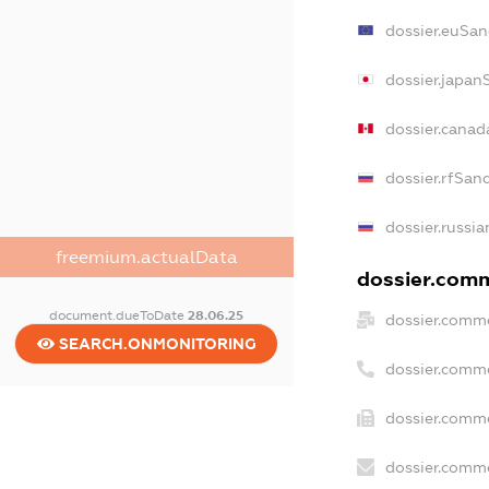
dossier.euSan
dossier.japan
dossier.cana
dossier.rfSan
dossier.russia
freemium.actualData
dossier.comm
document.dueToDate
28.06.25
dossier.comme
SEARCH.ONMONITORING
dossier.comm
dossier.comme
dossier.comme