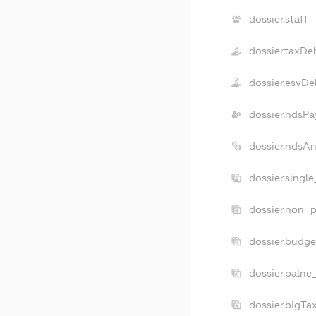
dossier.staff
dossier.taxDe
dossier.esvDe
dossier.ndsPa
dossier.ndsA
dossier.singl
dossier.non_p
dossier.budg
dossier.palne
dossier.bigT