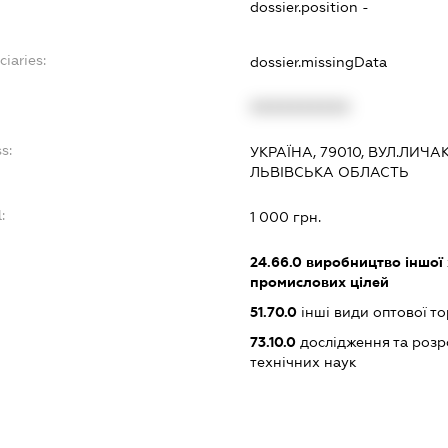
dossier.position -
ciaries:
dossier.missingData
:
XXXXXXXXXX
s:
УКРАЇНА, 79010, ВУЛ.ЛИЧАКІ
ЛЬВІВСЬКА ОБЛАСТЬ
:
1 000 грн.
24.66.0
виробництво іншої х
промислових цілей
51.70.0
інші види оптової то
73.10.0
дослідження та розр
технічних наук