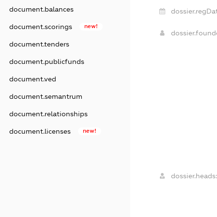
document.balances
dossier.regDa
document.scorings
new!
dossier.foun
document.tenders
document.publicfunds
document.ved
document.semantrum
document.relationships
document.licenses
new!
dossier.heads