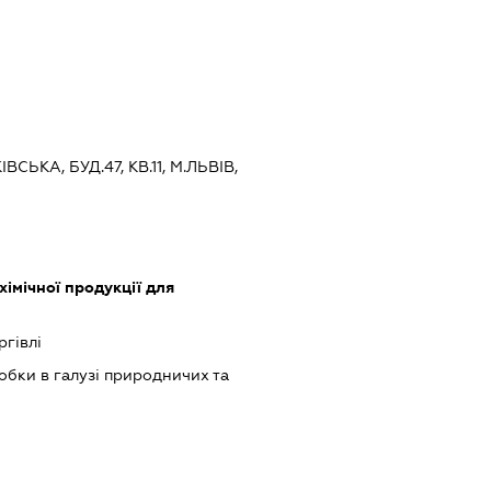
ВСЬКА, БУД.47, КВ.11, М.ЛЬВІВ,
імічної продукції для
ргівлі
обки в галузі природничих та