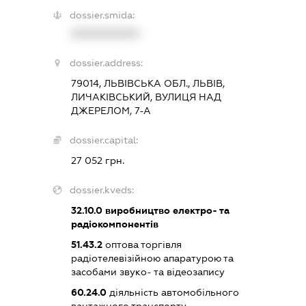
dossier.smida:
XXXXXXXXXX
dossier.address:
79014, ЛЬВІВСЬКА ОБЛ., ЛЬВІВ,
ЛИЧАКІВСЬКИЙ, ВУЛИЦЯ НАД
ДЖЕРЕЛОМ, 7-А
dossier.capital:
27 052 грн.
dossier.kveds:
32.10.0
виробництво електро- та
радіокомпонентів
51.43.2
оптова торгівля
радіотелевізійною апаратурою та
засобами звуко- та відеозапису
60.24.0
діяльність автомобільного
вантажного транспорту