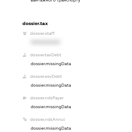
dossier.tax
dossier.staff
XXXXXXXXXX
dossier.taxDebt
dossier.missingData
dossier.esvDebt
dossier.missingData
dossier.ndsPayer
dossier.missingData
dossier.ndsAnnul
dossier.missingData