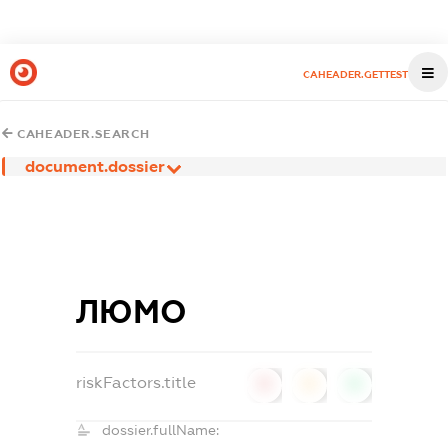
CAHEADER.GETTEST
CAHEADER.SEARCH
document.dossier
ЛЮМО
riskFactors.title
0
0
0
dossier.fullName: