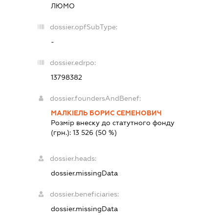
ЛЮМО
dossier.opfSubType:
-
dossier.edrpo:
13798382
dossier.foundersAndBenef:
МАЛКІЕЛЬ БОРИС СЕМЕНОВИЧ
Розмір внеску до статутного фонду
(грн.):
13 526
(50 %)
dossier.heads:
dossier.missingData
dossier.beneficiaries:
dossier.missingData