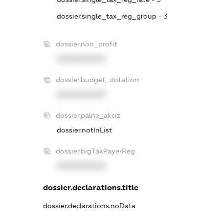
dossier.single_tax_reg_group - 3
dossier.non_profit
XXXXXXXXXX
dossier.budget_dotation
XXXXXXXXXX
dossier.palne_akciz
dossier.notInList
dossier.bigTaxPayerReg
XXXXXXXXXX
dossier.declarations.title
dossier.declarations.noData