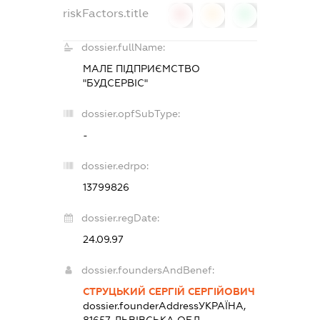
riskFactors.title
0
0
0
dossier.fullName:
МАЛЕ ПІДПРИЄМСТВО
"БУДСЕРВІС"
dossier.opfSubType:
-
dossier.edrpo:
13799826
dossier.regDate:
24.09.97
dossier.foundersAndBenef:
СТРУЦЬКИЙ СЕРГІЙ СЕРГІЙОВИЧ
dossier.founderAddress
УКРАЇНА,
81657, ЛЬВІВСЬКА ОБЛ.,