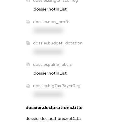
dossier.single_tax_reg
dossier.notInList
dossier.non_profit
XXXXXXXXXX
dossier.budget_dotation
XXXXXXXXXX
dossier.palne_akciz
dossier.notInList
dossier.bigTaxPayerReg
XXXXXXXXXX
dossier.declarations.title
dossier.declarations.noData