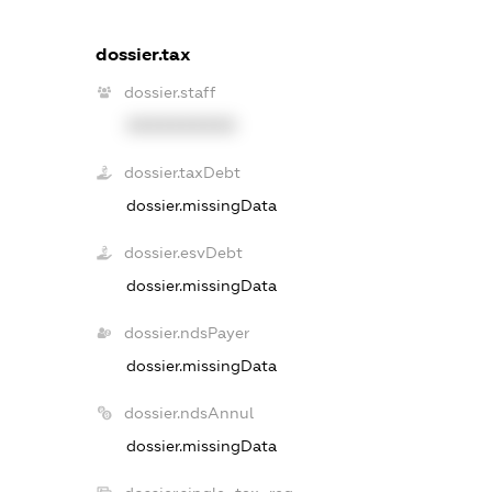
dossier.tax
dossier.staff
XXXXXXXXXX
dossier.taxDebt
dossier.missingData
dossier.esvDebt
dossier.missingData
dossier.ndsPayer
dossier.missingData
dossier.ndsAnnul
dossier.missingData