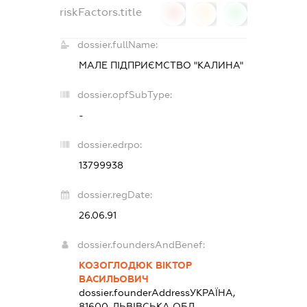
riskFactors.title
0
0
0
dossier.fullName:
МАЛЕ ПІДПРИЄМСТВО "КАЛИНА"
dossier.opfSubType:
-
dossier.edrpo:
13799938
dossier.regDate:
26.06.91
dossier.foundersAndBenef:
КОЗОГЛОДЮК ВІКТОР
ВАСИЛЬОВИЧ
dossier.founderAddress
УКРАЇНА,
81600, ЛЬВІВСЬКА ОБЛ.,