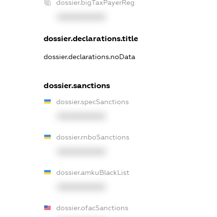
dossier.bigTaxPayerReg
XXXXXXXXXX
dossier.declarations.title
dossier.declarations.noData
dossier.sanctions
dossier.specSanctions
XXXXXXXXXX
dossier.rnboSanctions
XXXXXXXXXX
dossier.amkuBlackList
XXXXXXXXXX
dossier.ofacSanctions