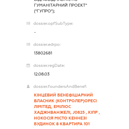
ГУМАНІТАРНИЙ ПРОЕКТ"
("ГУПРО");
dossier.opfSubType:
-
dossier.edrpo:
13802681
dossier.regDate:
12.08.03
dossier.foundersAndBenef:
КІНЦЕВИЙ БЕНЕФІЦІАРНИЙ
ВЛАСНИК (КОНТРОЛЕР)ОРЕСІ
ЛІМІТЕД, ЕМІЛІОС
ХАДЖНВАНЖЕЛІ, J0625 , КІПР ,
НОКОСІЯ МІСТО КЕННЕЗІ
БУДИНОК 8 КВАРТИРА 101