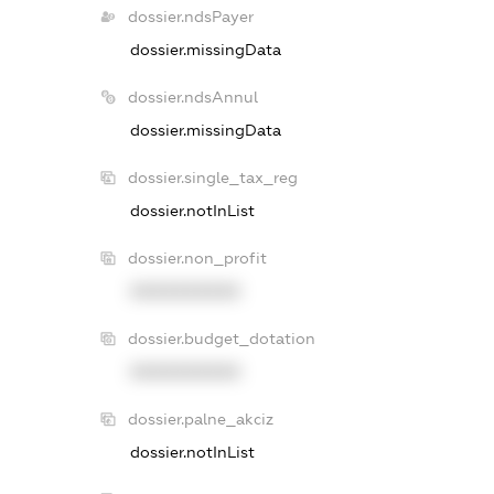
dossier.ndsPayer
dossier.missingData
dossier.ndsAnnul
dossier.missingData
dossier.single_tax_reg
dossier.notInList
dossier.non_profit
XXXXXXXXXX
dossier.budget_dotation
XXXXXXXXXX
dossier.palne_akciz
dossier.notInList