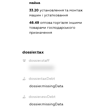
майна
33.20
установлення та монтаж
машин і устатковання
46.49
оптова торгівля іншими
товарами господарського
призначення
dossier.tax
dossier.staff
XXXXXXXXXX
dossier.taxDebt
dossier.missingData
dossier.esvDebt
dossier.missingData