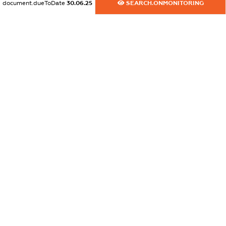
document.dueToDate
30.06.25
SEARCH.ONMONITORING
XXXXXXXXXX
dossier.commercial_info.website
XXXXXXXXXX
dossier.commercial_info.activity
XXXXXXXXXX
freemium.exampleText_1
freemium.exampleText_2
freemium.anonymousPerSearch2
FREEMIUM.DETAILS
FREEMIUM.REGISTER