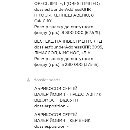
ОРЕСІ ЛІМІТЕД (ORESI LIMITED)
dossier.founderAddress
КІПР,
НІКОСІЯ, КЕННЕДІ АВЕНЮ, 8,
ОФІС 101
Розмір внеску до статутного
фонду (грн.):
8 800 000
(62.5 %)
ВЕСТЕКЕЛТА ІНВЕСТМЕНТС ЛТД
dossier.founderAddress
КІПР, 3095,
ЛІМАССОЛ, КІМОНОС, 43 А
Розмір внеску до статутного
фонду (грн.):
5 280 000
(37.5 %)
dossier.heads:
АБРИКОСОВ СЕРГІЙ
ВАЛЕРІЙОВИЧ
-
ПРЕДСТАВНИК
ВІДОМОСТІ ВІДСУТНІ
dossier.position -
АБРИКОСОВ СЕРГІЙ
ВАЛЕРІЙОВИЧ
-
КЕРІВНИК
dossier.position -