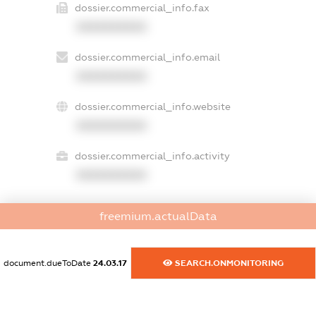
dossier.commercial_info.fax
XXXXXXXXXX
dossier.commercial_info.email
XXXXXXXXXX
dossier.commercial_info.website
XXXXXXXXXX
dossier.commercial_info.activity
XXXXXXXXXX
freemium.actualData
freemium.exampleText_1
freemium.exampleText_2
freemium.anonymousPerSearch2
document.dueToDate
24.03.17
SEARCH.ONMONITORING
FREEMIUM.DETAILS
FREEMIUM.REGISTER