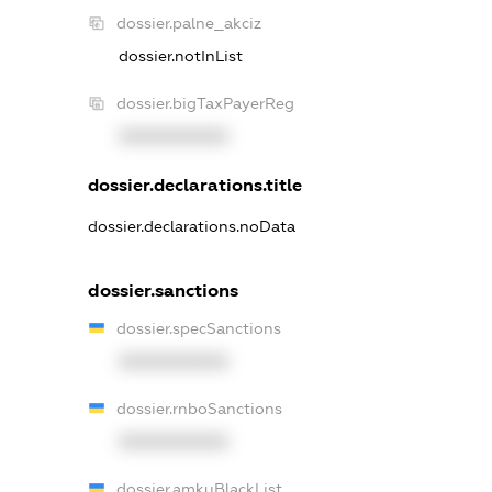
dossier.palne_akciz
dossier.notInList
dossier.bigTaxPayerReg
XXXXXXXXXX
dossier.declarations.title
dossier.declarations.noData
dossier.sanctions
dossier.specSanctions
XXXXXXXXXX
dossier.rnboSanctions
XXXXXXXXXX
dossier.amkuBlackList