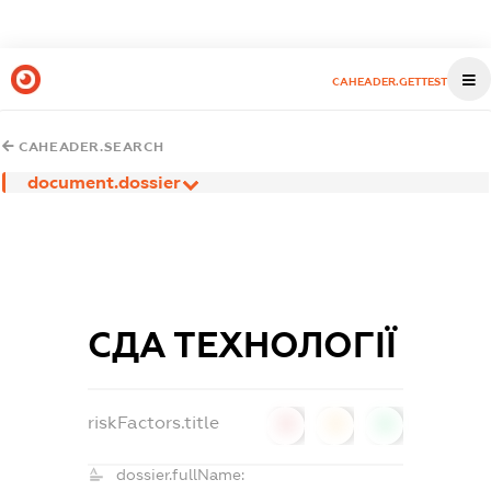
CAHEADER.GETTEST
CAHEADER.SEARCH
document.dossier
СДА ТЕХНОЛОГІЇ
riskFactors.title
0
0
0
dossier.fullName: