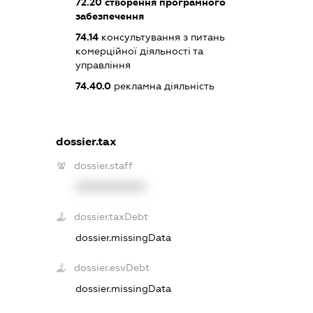
72.20
створення програмного
забезпечення
74.14
консультування з питань
комерційної діяльності та
управління
74.40.0
рекламна діяльність
dossier.tax
dossier.staff
XXXXXXXXXX
dossier.taxDebt
dossier.missingData
dossier.esvDebt
dossier.missingData