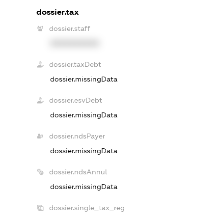
dossier.tax
dossier.staff
XXXXXXXXXX
dossier.taxDebt
dossier.missingData
dossier.esvDebt
dossier.missingData
dossier.ndsPayer
dossier.missingData
dossier.ndsAnnul
dossier.missingData
dossier.single_tax_reg