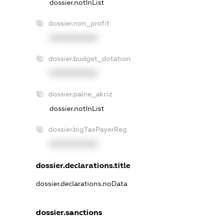
dossier.notInList
dossier.non_profit
XXXXXXXXXX
dossier.budget_dotation
XXXXXXXXXX
dossier.palne_akciz
dossier.notInList
dossier.bigTaxPayerReg
XXXXXXXXXX
dossier.declarations.title
dossier.declarations.noData
dossier.sanctions