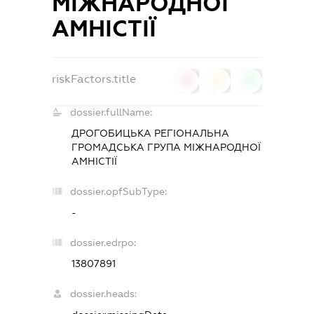
МІЖНАРОДНОЇ
АМНІСТІЇ
riskFactors.title
0
0
0
dossier.fullName:
ДРОГОБИЦЬКА РЕГІОНАЛЬНА
ГРОМАДСЬКА ГРУПА МІЖНАРОДНОЇ
АМНІСТІЇ
dossier.opfSubType:
-
dossier.edrpo:
13807891
dossier.heads: