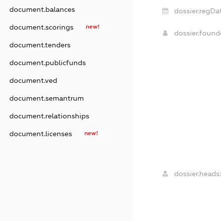
document.balances
dossier.regDa
document.scorings
new!
dossier.foun
document.tenders
document.publicfunds
document.ved
document.semantrum
document.relationships
document.licenses
new!
dossier.heads