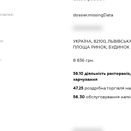
ciaries:
dossier.missingData
:
XXXXXXXXXX
s:
УКРАЇНА, 82100, ЛЬВІВСЬК
ПЛОЩА РИНОК, БУДИНОК 
:
8 836 грн.
56.10
діяльність ресторанів
харчування
47.25
роздрібна торгівля на
56.30
обслуговування нап
XXXXXXXXXX