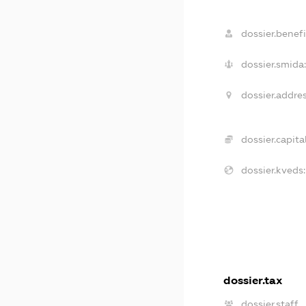
dossier.benefi
dossier.smida
dossier.addres
dossier.capital
dossier.kveds:
dossier.tax
dossier.staff