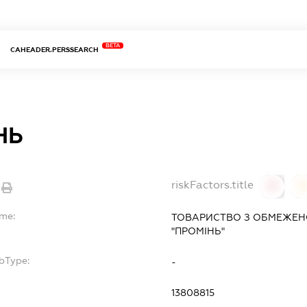
BETA
CAHEADER.PERSSEARCH
НЬ
riskFactors.title
0
ame:
ТОВАРИСТВО З ОБМЕЖЕН
"ПРОМІНЬ"
bType:
-
13808815