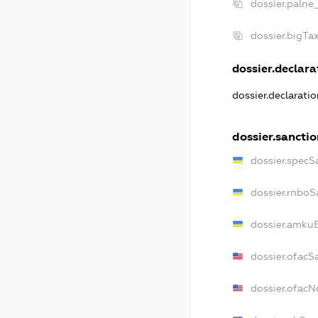
dossier.palne
dossier.bigT
dossier.declarat
dossier.declarati
dossier.sancti
dossier.specS
dossier.rnboS
dossier.amkuB
dossier.ofacS
dossier.ofac