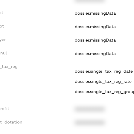
bt
dossier.missingData
bt
dossier.missingData
yer
dossier.missingData
nnul
dossier.missingData
e_tax_reg
dossier.single_tax_reg_date -
dossier.single_tax_reg_rate 
dossier.single_tax_reg_grou
rofit
XXXXXXXXXX
et_dotation
XXXXXXXXXX