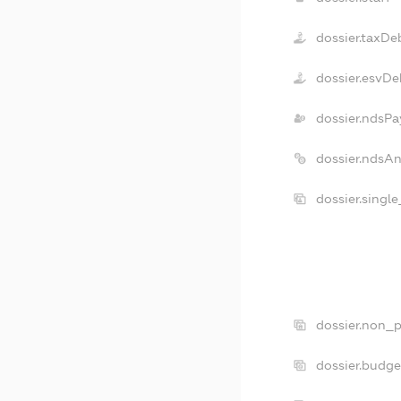
dossier.taxDe
dossier.esvDe
dossier.ndsPa
dossier.ndsA
dossier.singl
dossier.non_p
dossier.budg