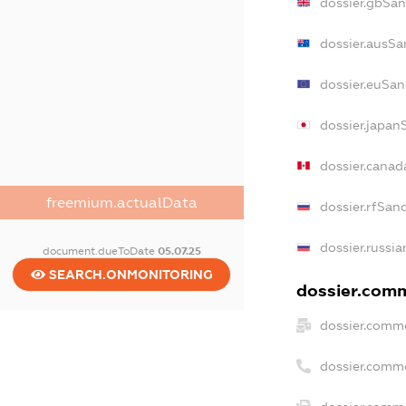
dossier.gbSan
dossier.ausSa
dossier.euSan
dossier.japan
dossier.cana
freemium.actualData
dossier.rfSan
dossier.russia
document.dueToDate
05.07.25
SEARCH.ONMONITORING
dossier.comm
dossier.comme
dossier.comm