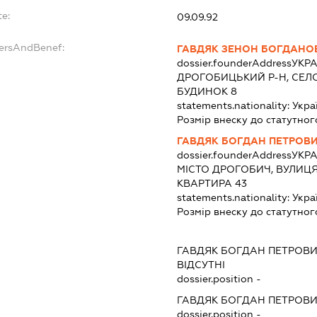
te:
09.09.92
dersAndBenef:
ГАВДЯК ЗЕНОН БОГДАНО
dossier.founderAddress
УКРА
ДРОГОБИЦЬКИЙ Р-Н, СЕЛ
БУДИНОК 8
statements.nationality:
Укра
Розмір внеску до статутног
ГАВДЯК БОГДАН ПЕТРОВ
dossier.founderAddress
УКРА
МІСТО ДРОГОБИЧ, ВУЛИЦЯ
КВАРТИРА 43
statements.nationality:
Укра
Розмір внеску до статутног
:
ГАВДЯК БОГДАН ПЕТРОВ
ВІДСУТНІ
dossier.position -
ГАВДЯК БОГДАН ПЕТРОВ
dossier.position -