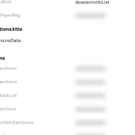
_akciz
dossier.notInList
axPayerReg
XXXXXXXXXX
ions.title
ons.noData
ons
anctions
XXXXXXXXXX
anctions
XXXXXXXXXX
lackList
XXXXXXXXXX
anctions
XXXXXXXXXX
NonSdnSanctions
XXXXXXXXXX