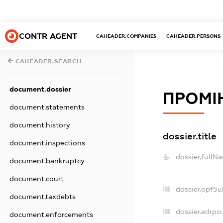
CONTR AGENT
CAHEADER.COMPANIES
CAHEADER.PERSONS
CAHEADER.SEARCH
document.dossier
ПРОМІ
document.statements
document.history
dossier.title
document.inspections
dossier.fullN
document.bankruptcy
document.court
dossier.opfSu
document.taxdebts
dossier.edrpo:
document.enforcements