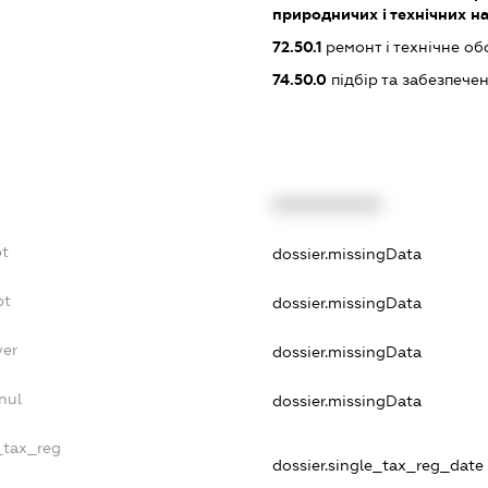
природничих і технічних н
72.50.1
ремонт і технічне об
74.50.0
підбір та забезпече
XXXXXXXXXX
bt
dossier.missingData
bt
dossier.missingData
yer
dossier.missingData
nul
dossier.missingData
_tax_reg
dossier.single_tax_reg_date -