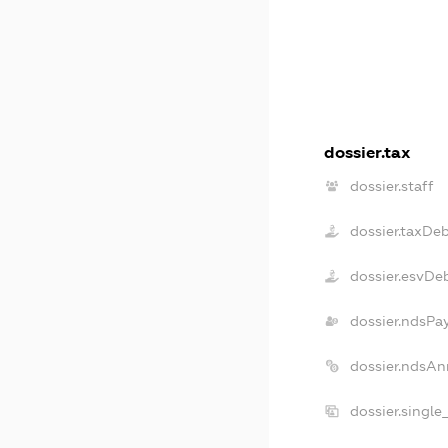
dossier.tax
dossier.staff
dossier.taxDe
dossier.esvDe
dossier.ndsPa
dossier.ndsAn
dossier.single