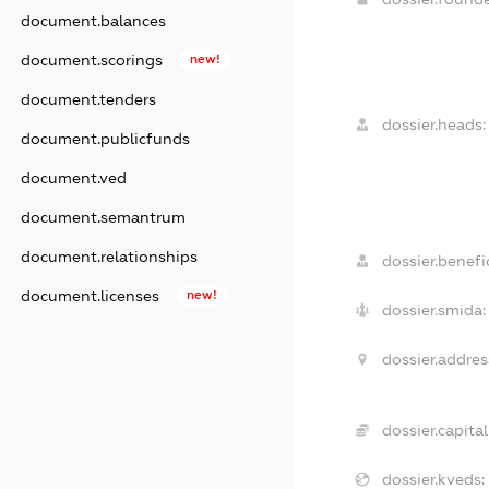
document.balances
document.scorings
new!
document.tenders
dossier.heads:
document.publicfunds
document.ved
document.semantrum
document.relationships
dossier.benefic
document.licenses
new!
dossier.smida:
dossier.addres
dossier.capital
dossier.kveds: