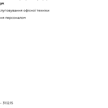
аук
слуговування офісної техніки
ння персоналом
 31.12.15