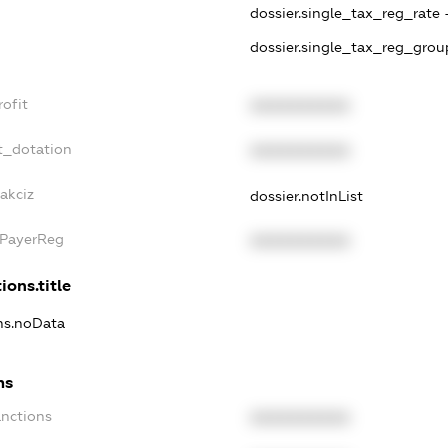
dossier.single_tax_reg_rate 
dossier.single_tax_reg_grou
ofit
XXXXXXXXXX
t_dotation
XXXXXXXXXX
akciz
dossier.notInList
xPayerReg
XXXXXXXXXX
ions.title
ons.noData
ns
anctions
XXXXXXXXXX