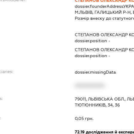
СТЕПАНОВ ОЛЕКСАНДР К
dossier.founderAddress
УКРА
М.ЛЬВІВ, ГАЛИЦЬКИЙ Р-Н, 
Розмір внеску до статутног
СТЕПАНОВ ОЛЕКСАНДР К
dossier.position -
СТЕПАНОВ ОЛЕКСАНДР К
dossier.position -
iaries:
dossier.missingData
XXXXXXXXXX
s:
79011, ЛЬВІВСЬКА ОБЛ., Л
ТЮТЮННИКІВ, 34, 36
:
0,05 грн.
72.19
дослідження й експери