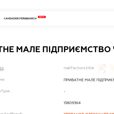
BETA
CAHEADER.PERSSEARCH
ТНЕ МАЛЕ ПІДПРИЄМСТВО 
riskFactors.title
0
0
me:
ПРИВАТНЕ МАЛЕ ПІДПРИЄ
bType:
-
13809364
ersAndBenef: