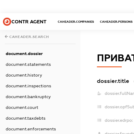
CONTR AGENT
CAHEADER.COMPANIES
CAHEADER.PERSONS
CAHEADER.SEARCH
document.dossier
ПРИВА
document.statements
document.history
dossier.title
document.inspections
dossier.fullNa
document.bankruptcy
dossier.opfSu
document.court
document.taxdebts
dossier.edrpo:
document.enforcements
dossier.found