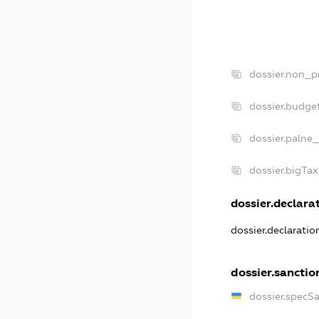
dossier.non_pr
dossier.budge
dossier.palne_
dossier.bigTa
dossier.declarat
dossier.declarati
dossier.sanctio
dossier.specS