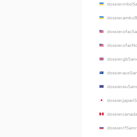
dossier.rnboS
dossier.amkuB
dossier.ofacS
dossier.ofac
dossier.gbSan
dossier.ausSa
dossier.euSan
dossier.japan
dossier.canad
dossier.rfSanc