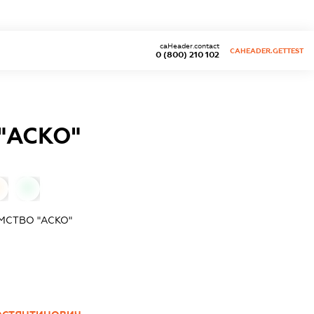
caHeader.contact
CAHEADER.GETTEST
0 (800) 210 102
"АСКО"
0
МСТВО "АСКО"