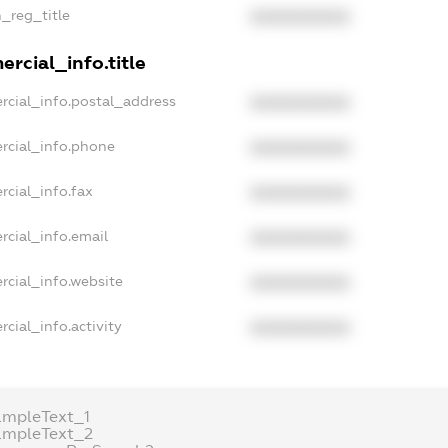
n_reg_title
XXXXXXXXXX
rcial_info.title
rcial_info.postal_address
XXXXXXXXXX
rcial_info.phone
XXXXXXXXXX
rcial_info.fax
XXXXXXXXXX
rcial_info.email
XXXXXXXXXX
rcial_info.website
XXXXXXXXXX
cial_info.activity
XXXXXXXXXX
ampleText_1
ampleText_2