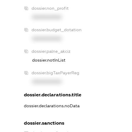
dossier.non_profit
XXXXXXXXXX
dossier.budget_dotation
XXXXXXXXXX
dossier.palne_akciz
dossier.notInList
dossier.bigTaxPayerReg
XXXXXXXXXX
dossier.declarations.title
dossier.declarations.noData
dossier.sanctions