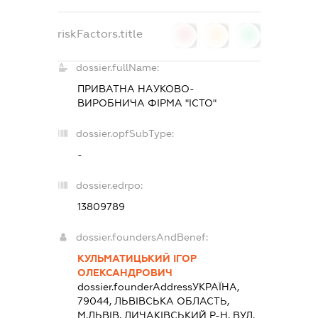
riskFactors.title
0
0
0
dossier.fullName:
ПРИВАТНА НАУКОВО-
ВИРОБНИЧА ФІРМА "ІСТО"
dossier.opfSubType:
-
dossier.edrpo:
13809789
dossier.foundersAndBenef:
КУЛЬМАТИЦЬКИЙ ІГОР
ОЛЕКСАНДРОВИЧ
dossier.founderAddress
УКРАЇНА,
79044, ЛЬВIВСЬКА ОБЛАСТЬ,
М.ЛЬВІВ, ЛИЧАКІВСЬКИЙ Р-Н, ВУЛ.