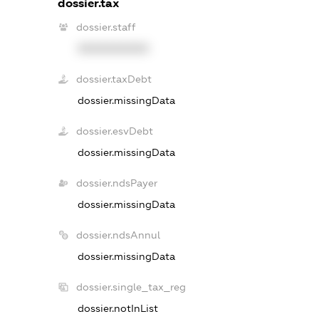
dossier.tax
dossier.staff
XXXXXXXXXX
dossier.taxDebt
dossier.missingData
dossier.esvDebt
dossier.missingData
dossier.ndsPayer
dossier.missingData
dossier.ndsAnnul
dossier.missingData
dossier.single_tax_reg
dossier.notInList