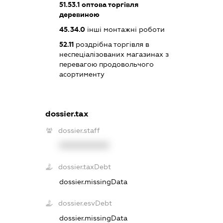
51.53.1
оптова торгівля
деревиною
45.34.0
інші монтажні роботи
52.11
роздрібна торгівля в
неспеціалізованих магазинах з
перевагою продовольчого
асортименту
dossier.tax
dossier.staff
XXXXXXXXXX
dossier.taxDebt
dossier.missingData
dossier.esvDebt
dossier.missingData