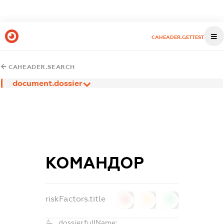
CAHEADER.GETTEST
CAHEADER.SEARCH
document.dossier
КОМАНДОР
riskFactors.title
0
0
0
dossier.fullName: