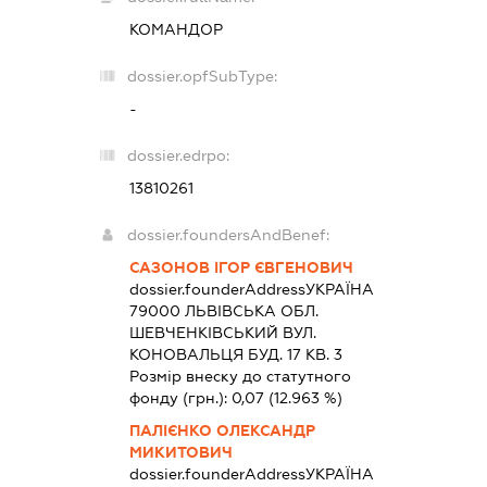
КОМАНДОР
dossier.opfSubType:
-
dossier.edrpo:
13810261
dossier.foundersAndBenef:
САЗОНОВ ІГОР ЄВГЕНОВИЧ
dossier.founderAddress
УКРАЇНА
79000 ЛЬВIВСЬКА ОБЛ.
ШЕВЧЕНКІВСЬКИЙ ВУЛ.
КОНОВАЛЬЦЯ БУД. 17 КВ. 3
Розмір внеску до статутного
фонду (грн.):
0,07
(12.963 %)
ПАЛІЄНКО ОЛЕКСАНДР
МИКИТОВИЧ
dossier.founderAddress
УКРАЇНА