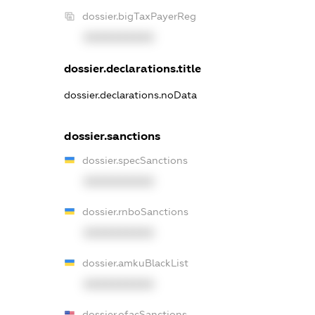
dossier.bigTaxPayerReg
XXXXXXXXXX
dossier.declarations.title
dossier.declarations.noData
dossier.sanctions
dossier.specSanctions
XXXXXXXXXX
dossier.rnboSanctions
XXXXXXXXXX
dossier.amkuBlackList
XXXXXXXXXX
dossier.ofacSanctions