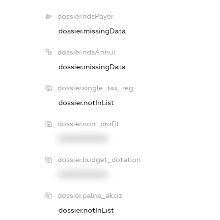
dossier.ndsPayer
dossier.missingData
dossier.ndsAnnul
dossier.missingData
dossier.single_tax_reg
dossier.notInList
dossier.non_profit
XXXXXXXXXX
dossier.budget_dotation
XXXXXXXXXX
dossier.palne_akciz
dossier.notInList