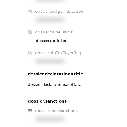
dossier.budget_dotation
XXXXXXXXXX
dossier.palne_akciz
dossier.notInList
dossier.bigTaxPayerReg
XXXXXXXXXX
dossier.declarations.title
dossier.declarations.noData
dossier.sanctions
dossier.specSanctions
XXXXXXXXXX