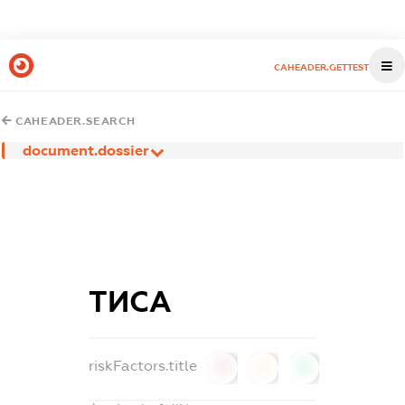
CAHEADER.GETTEST
CAHEADER.SEARCH
document.dossier
ТИСА
riskFactors.title
0
0
0