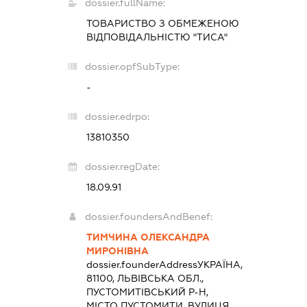
dossier.fullName:
ТОВАРИСТВО З ОБМЕЖЕНОЮ
ВІДПОВІДАЛЬНІСТЮ "ТИСА"
dossier.opfSubType:
-
dossier.edrpo:
13810350
dossier.regDate:
18.09.91
dossier.foundersAndBenef:
ТИМЧИНА ОЛЕКСАНДРА
МИРОНІВНА
dossier.founderAddress
УКРАЇНА,
81100, ЛЬВІВСЬКА ОБЛ.,
ПУСТОМИТІВСЬКИЙ Р-Н,
МІСТО ПУСТОМИТИ, ВУЛИЦЯ