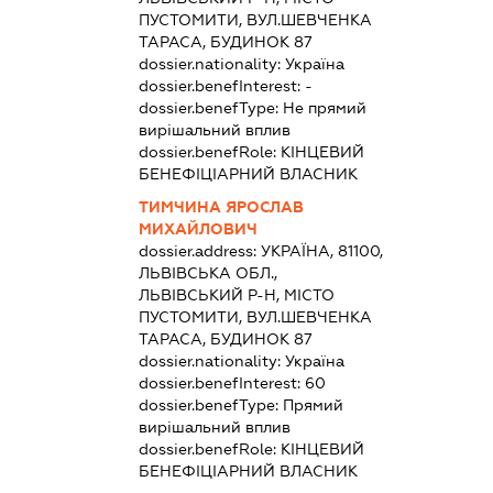
ПУСТОМИТИ, ВУЛ.ШЕВЧЕНКА
ТАРАСА, БУДИНОК 87
dossier.nationality:
Україна
dossier.benefInterest:
-
dossier.benefType:
Не прямий
вирішальний вплив
dossier.benefRole:
КІНЦЕВИЙ
БЕНЕФІЦІАРНИЙ ВЛАСНИК
ТИМЧИНА ЯРОСЛАВ
МИХАЙЛОВИЧ
dossier.address:
УКРАЇНА, 81100,
ЛЬВІВСЬКА ОБЛ.,
ЛЬВІВСЬКИЙ Р-Н, МІСТО
ПУСТОМИТИ, ВУЛ.ШЕВЧЕНКА
ТАРАСА, БУДИНОК 87
dossier.nationality:
Україна
dossier.benefInterest:
60
dossier.benefType:
Прямий
вирішальний вплив
dossier.benefRole:
КІНЦЕВИЙ
БЕНЕФІЦІАРНИЙ ВЛАСНИК