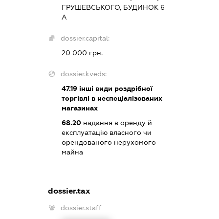
ГРУШЕВСЬКОГО, БУДИНОК 6
А
dossier.capital:
20 000 грн.
dossier.kveds:
47.19
інші види роздрібної
торгівлі в неспеціалізованих
магазинах
68.20
надання в оренду й
експлуатацію власного чи
орендованого нерухомого
майна
dossier.tax
dossier.staff