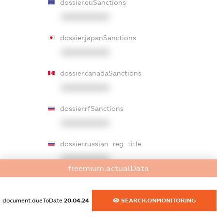
dossier.euSanctions
XXXXXXXXXX
dossier.japanSanctions
XXXXXXXXXX
dossier.canadaSanctions
XXXXXXXXXX
dossier.rfSanctions
XXXXXXXXXX
dossier.russian_reg_title
XXXXXXXXXX
freemium.actualData
dossier.commercial_info.title
dossier.commercial_info.postal_address
document.dueToDate
20.04.24
SEARCH.ONMONITORING
XXXXXXXXXX