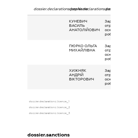
dossier.declarations.pepName
dossier.declarations.personName
dossier.declaratio
КУНЕВИЧ
Заробітна плата
ВАСИЛЬ
отримана за
АНАТОЛІЙОВИЧ
основним місцем
роботи
ПЮРКО ОЛЬГА
Заробітна плата
МИХАЙЛІВНА
отримана за
основним місцем
роботи
ХИЖНЯК
Заробітна плата
АНДРІЙ
отримана за
ВІКТОРОВИЧ
основним місцем
роботи
dossier.declarations.license_1
dossier.declarations.license_2
dossier.declarations.license_3
dossier.sanctions