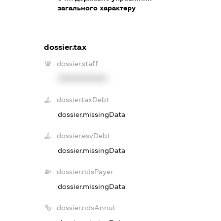
загального характеру
dossier.tax
dossier.staff
XXXXXXXXXX
dossier.taxDebt
dossier.missingData
dossier.esvDebt
dossier.missingData
dossier.ndsPayer
dossier.missingData
dossier.ndsAnnul