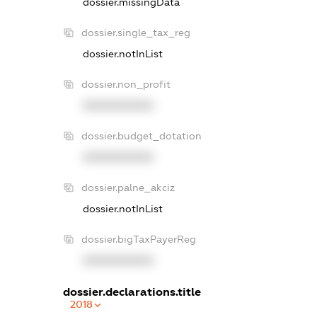
dossier.missingData
dossier.single_tax_reg
dossier.notInList
dossier.non_profit
XXXXXXXXXX
dossier.budget_dotation
XXXXXXXXXX
dossier.palne_akciz
dossier.notInList
dossier.bigTaxPayerReg
XXXXXXXXXX
dossier.declarations.title
2018