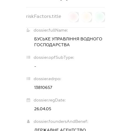
riskFactors.title
0
0
0
dossier.fullName:
БУСЬКЕ УПРАВЛІННЯ ВОДНОГО
ГОСПОДАРСТВА
dossier.opfSubType:
-
dossier.edrpo:
13810657
dossier.regDate:
26.04.05
dossier.foundersAndBenef:
ДЕРЖАВНЕ АГЕНТСТВО