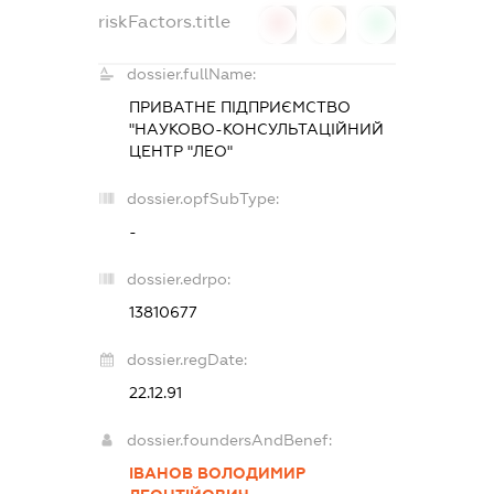
riskFactors.title
0
0
0
dossier.fullName:
ПРИВАТНЕ ПІДПРИЄМСТВО
"НАУКОВО-КОНСУЛЬТАЦІЙНИЙ
ЦЕНТР "ЛЕО"
dossier.opfSubType:
-
dossier.edrpo:
13810677
dossier.regDate:
22.12.91
dossier.foundersAndBenef:
ІВАНОВ ВОЛОДИМИР