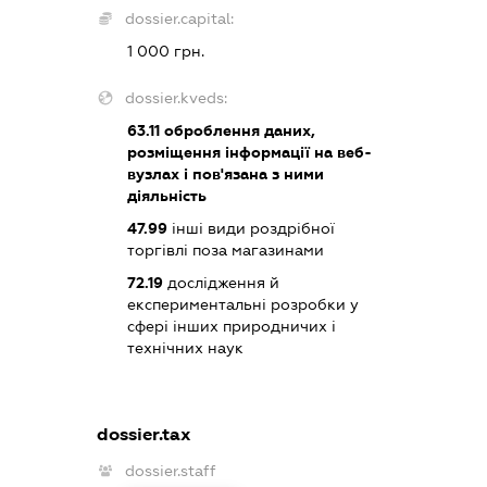
dossier.capital:
1 000 грн.
dossier.kveds:
63.11
оброблення даних,
розміщення інформації на веб-
вузлах і пов'язана з ними
діяльність
47.99
інші види роздрібної
торгівлі поза магазинами
72.19
дослідження й
експериментальні розробки у
сфері інших природничих і
технічних наук
dossier.tax
dossier.staff