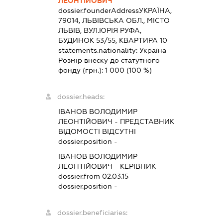
ЛЕОНТІЙОВИЧ
dossier.founderAddress
УКРАЇНА,
79014, ЛЬВІВСЬКА ОБЛ., МІСТО
ЛЬВІВ, ВУЛ.ЮРІЯ РУФА,
БУДИНОК 53/55, КВАРТИРА 10
statements.nationality:
Україна
Розмір внеску до статутного
фонду (грн.):
1 000
(100 %)
dossier.heads:
ІВАНОВ ВОЛОДИМИР
ЛЕОНТІЙОВИЧ
-
ПРЕДСТАВНИК
ВІДОМОСТІ ВІДСУТНІ
dossier.position -
ІВАНОВ ВОЛОДИМИР
ЛЕОНТІЙОВИЧ
-
КЕРІВНИК
-
dossier.from 02.03.15
dossier.position -
dossier.beneficiaries: