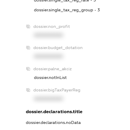
dossier.single_tax_reg_group - 3
dossier.non_profit
XXXXXXXXXX
dossier.budget_dotation
XXXXXXXXXX
dossier.palne_akciz
dossier.notInList
dossier.bigTaxPayerReg
XXXXXXXXXX
dossier.declarations.title
dossier.declarations.noData