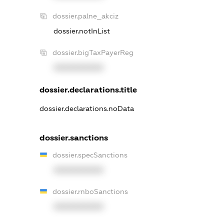
dossier.palne_akciz
dossier.notInList
dossier.bigTaxPayerReg
XXXXXXXXXX
dossier.declarations.title
dossier.declarations.noData
dossier.sanctions
dossier.specSanctions
XXXXXXXXXX
dossier.rnboSanctions
XXXXXXXXXX