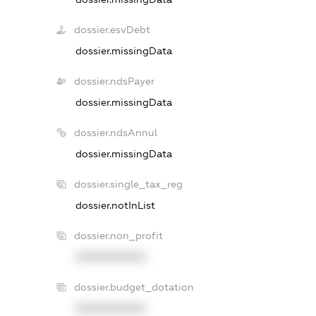
dossier.esvDebt
dossier.missingData
dossier.ndsPayer
dossier.missingData
dossier.ndsAnnul
dossier.missingData
dossier.single_tax_reg
dossier.notInList
dossier.non_profit
XXXXXXXXXX
dossier.budget_dotation
XXXXXXXXXX