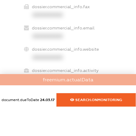
dossier.commercial_info.fax
XXXXXXXXXX
dossier.commercial_info.email
XXXXXXXXXX
dossier.commercial_info.website
XXXXXXXXXX
dossier.commercial_info.activity
XXXXXXXXXX
freemium.actualData
document.dueToDate
24.03.17
SEARCH.ONMONITORING
freemium.exampleText_1
freemium.exampleText_2
freemium.anonymousPerSearch2
FREEMIUM.DETAILS
FREEMIUM.REGISTER