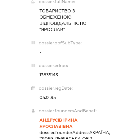
dossier.fullName:
ТОВАРИСТВО З
ОБМЕЖЕНОЮ
ВІДПОВІДАЛЬНІСТЮ
"ЯРОСЛАВ"
dossier.opfSubType:
-
dossier.edrpo:
13835143
dossier.regDate:
05.12.95
dossier.foundersAndBenef:
АНДРУСІВ ІРИНА
ЯРОСЛАВІВНА
dossier.founderAddress
УКРАЇНА,
79059, ЛЬВІВСЬКА ОБЛ.,