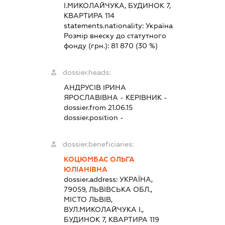
І.МИКОЛАЙЧУКА, БУДИНОК 7,
КВАРТИРА 114
statements.nationality:
Україна
Розмір внеску до статутного
фонду (грн.):
81 870
(30 %)
dossier.heads:
АНДРУСІВ ІРИНА
ЯРОСЛАВІВНА
-
КЕРІВНИК
-
dossier.from 21.06.15
dossier.position -
dossier.beneficiaries:
КОЦЮМБАС ОЛЬГА
ЮЛІАНІВНА
dossier.address:
УКРАЇНА,
79059, ЛЬВІВСЬКА ОБЛ.,
МІСТО ЛЬВІВ,
ВУЛ.МИКОЛАЙЧУКА І.,
БУДИНОК 7, КВАРТИРА 119