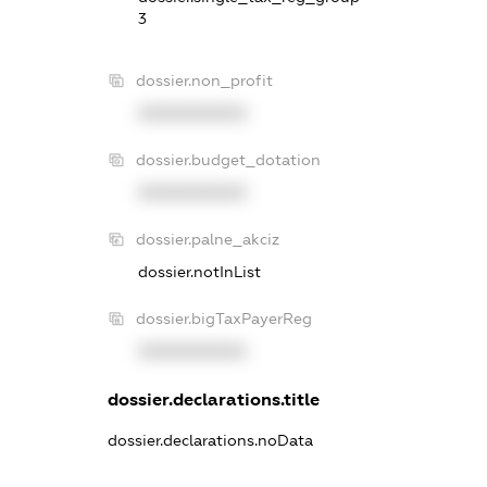
3
dossier.non_profit
XXXXXXXXXX
dossier.budget_dotation
XXXXXXXXXX
dossier.palne_akciz
dossier.notInList
dossier.bigTaxPayerReg
XXXXXXXXXX
dossier.declarations.title
dossier.declarations.noData