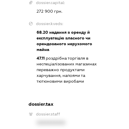
dossier.capital:
272 900 грн.
dossier.kveds:
68.20
надання в оренду й
експлуатацію власного чи
орендованого нерухомого
майна
47.11
роздрібна торгівля в
неспеціалізованих магазинах
переважно продуктами
харчування, напоями та
тютюновими виробами
dossier.tax
dossier.staff
XXXXXXXXXX