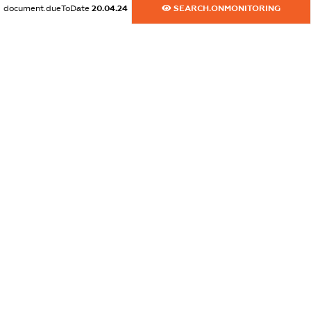
document.dueToDate
20.04.24
SEARCH.ONMONITORING
dossier.commercial_info.title
dossier.commercial_info.postal_address
XXXXXXXXXX
dossier.commercial_info.phone
XXXXXXXXXX
dossier.commercial_info.fax
XXXXXXXXXX
dossier.commercial_info.email
XXXXXXXXXX
dossier.commercial_info.website
XXXXXXXXXX
dossier.commercial_info.activity
XXXXXXXXXX