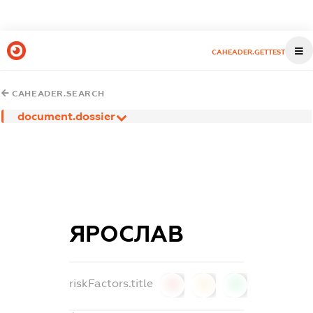
CAHEADER.GETTEST
CAHEADER.SEARCH
document.dossier
ЯРОСЛАВ
riskFactors.title
0
0
0