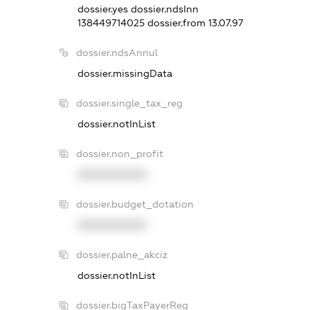
dossier.yes
dossier.ndsInn
138449714025
dossier.from 13.07.97
dossier.ndsAnnul
dossier.missingData
dossier.single_tax_reg
dossier.notInList
dossier.non_profit
XXXXXXXXXX
dossier.budget_dotation
XXXXXXXXXX
dossier.palne_akciz
dossier.notInList
dossier.bigTaxPayerReg