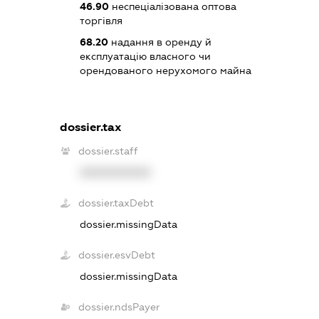
46.90
неспеціалізована оптова
торгівля
68.20
надання в оренду й
експлуатацію власного чи
орендованого нерухомого майна
dossier.tax
dossier.staff
XXXXXXXXXX
dossier.taxDebt
dossier.missingData
dossier.esvDebt
dossier.missingData
dossier.ndsPayer