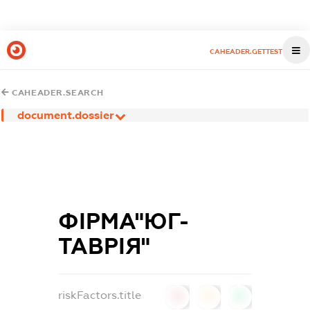
CAHEADER.GETTEST
CAHEADER.SEARCH
document.dossier
ФІРМА"ЮГ-
ТАВРІЯ"
riskFactors.title
0
0
0