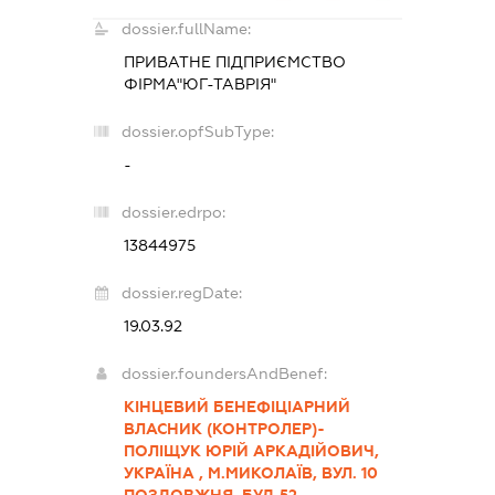
dossier.fullName:
ПРИВАТНЕ ПІДПРИЄМСТВО
ФІРМА"ЮГ-ТАВРІЯ"
dossier.opfSubType:
-
dossier.edrpo:
13844975
dossier.regDate:
19.03.92
dossier.foundersAndBenef:
КІНЦЕВИЙ БЕНЕФІЦІАРНИЙ
ВЛАСНИК (КОНТРОЛЕР)-
ПОЛІЩУК ЮРІЙ АРКАДІЙОВИЧ,
УКРАЇНА , М.МИКОЛАЇВ, ВУЛ. 10