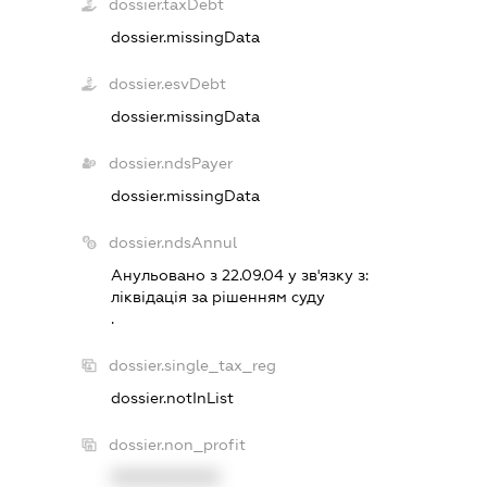
dossier.taxDebt
dossier.missingData
dossier.esvDebt
dossier.missingData
dossier.ndsPayer
dossier.missingData
dossier.ndsAnnul
Анульовано з 22.09.04 у зв'язку з:
лiквiдацiя за рiшенням суду
.
dossier.single_tax_reg
dossier.notInList
dossier.non_profit
XXXXXXXXXX