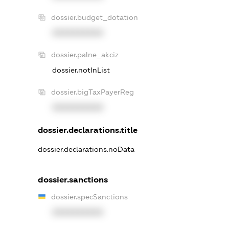
dossier.budget_dotation
XXXXXXXXXX
dossier.palne_akciz
dossier.notInList
dossier.bigTaxPayerReg
XXXXXXXXXX
dossier.declarations.title
dossier.declarations.noData
dossier.sanctions
dossier.specSanctions
XXXXXXXXXX