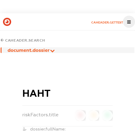
CAHEADER.GETTEST
CAHEADER.SEARCH
document.dossier
НАНТ
riskFactors.title
0
0
0
dossier.fullName: