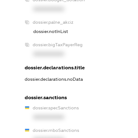
XXXXXXXXXX
dossier.palne_akciz
dossier.notInList
dossier.bigTaxPayerReg
XXXXXXXXXX
dossier.declarations.title
dossier.declarations.noData
dossier.sanctions
dossier.specSanctions
XXXXXXXXXX
dossier.rnboSanctions