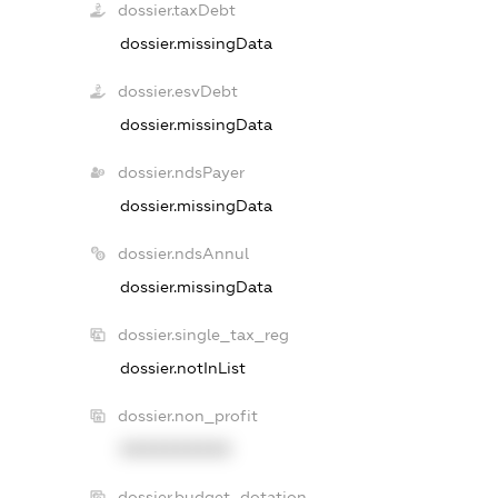
dossier.taxDebt
dossier.missingData
dossier.esvDebt
dossier.missingData
dossier.ndsPayer
dossier.missingData
dossier.ndsAnnul
dossier.missingData
dossier.single_tax_reg
dossier.notInList
dossier.non_profit
XXXXXXXXXX
dossier.budget_dotation