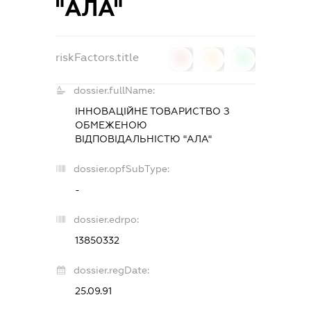
"АЛА"
riskFactors.title
0
0
0
dossier.fullName:
ІННОВАЦІЙНЕ ТОВАРИСТВО З
ОБМЕЖЕНОЮ
ВІДПОВІДАЛЬНІСТЮ "АЛА"
dossier.opfSubType:
-
dossier.edrpo:
13850332
dossier.regDate:
25.09.91