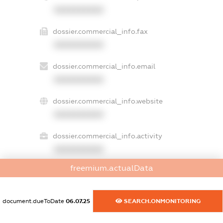
XXXXXXXXXX
dossier.commercial_info.fax
XXXXXXXXXX
dossier.commercial_info.email
XXXXXXXXXX
dossier.commercial_info.website
XXXXXXXXXX
dossier.commercial_info.activity
XXXXXXXXXX
freemium.actualData
freemium.exampleText_1
freemium.exampleText_2
document.dueToDate
06.07.25
SEARCH.ONMONITORING
freemium.anonymousPerSearch2