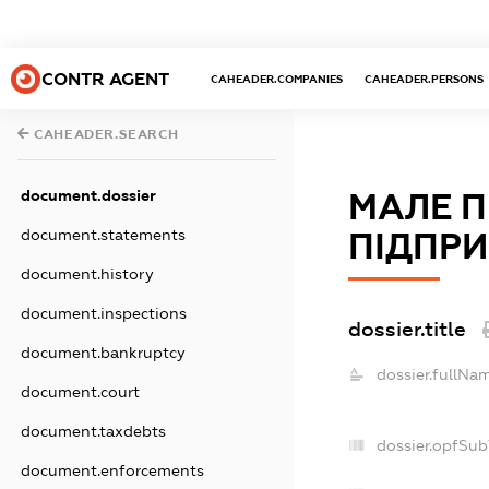
CONTR AGENT
CAHEADER.COMPANIES
CAHEADER.PERSONS
CAHEADER.SEARCH
document.dossier
МАЛЕ П
document.statements
ПІДПРИ
document.history
document.inspections
dossier.title
document.bankruptcy
dossier.fullNa
document.court
document.taxdebts
dossier.opfSub
document.enforcements