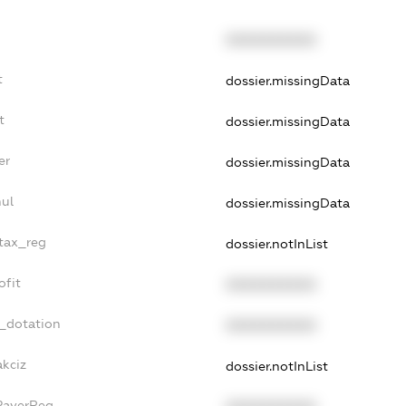
XXXXXXXXXX
t
dossier.missingData
t
dossier.missingData
er
dossier.missingData
nul
dossier.missingData
_tax_reg
dossier.notInList
ofit
XXXXXXXXXX
t_dotation
XXXXXXXXXX
akciz
dossier.notInList
xPayerReg