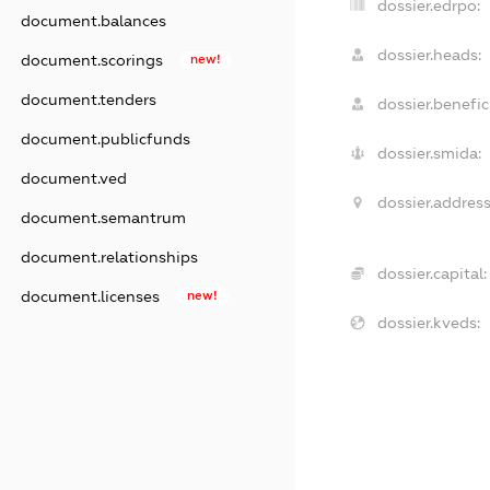
dossier.edrpo:
document.balances
dossier.heads:
document.scorings
new!
document.tenders
dossier.benefici
document.publicfunds
dossier.smida:
document.ved
dossier.address
document.semantrum
document.relationships
dossier.capital:
document.licenses
new!
dossier.kveds: