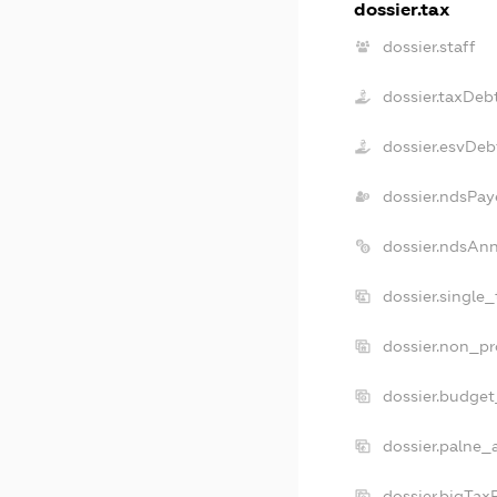
dossier.tax
dossier.staff
dossier.taxDeb
dossier.esvDeb
dossier.ndsPay
dossier.ndsAn
dossier.single
dossier.non_pr
dossier.budge
dossier.palne_
dossier.bigTa