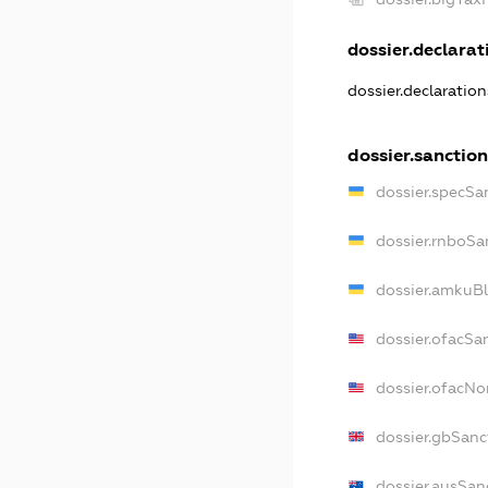
dossier.declarati
dossier.declaratio
dossier.sanction
dossier.specSa
dossier.rnboSa
dossier.amkuBl
dossier.ofacSa
dossier.ofacN
dossier.gbSanc
dossier.ausSan