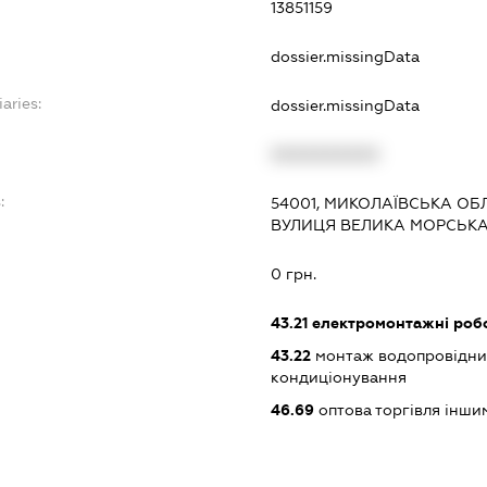
13851159
dossier.missingData
aries:
dossier.missingData
XXXXXXXXXX
:
54001, МИКОЛАЇВСЬКА ОБЛ
ВУЛИЦЯ ВЕЛИКА МОРСЬКА, 
0 грн.
43.21
електромонтажні роб
43.22
монтаж водопровідних
кондиціонування
46.69
оптова торгівля інш