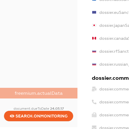
dossier.euSanc
dossier.japanS
dossier.canada
dossier.rfSanc
dossier.russian
dossier.comme
dossier.commer
freemium.actualData
dossier.commer
document.dueToDate
24.03.17
dossier.commer
SEARCH.ONMONITORING
dossier.commer