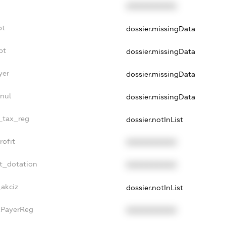
XXXXXXXXXX
bt
dossier.missingData
bt
dossier.missingData
yer
dossier.missingData
nul
dossier.missingData
e_tax_reg
dossier.notInList
rofit
XXXXXXXXXX
et_dotation
XXXXXXXXXX
_akciz
dossier.notInList
xPayerReg
XXXXXXXXXX