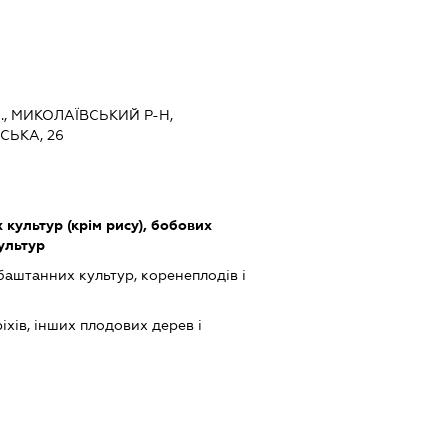
., МИКОЛАЇВСЬКИЙ Р-Н,
СЬКА, 26
культур (крім рису), бобових
культур
баштанних культур, коренеплодів і
іхів, інших плодових дерев і