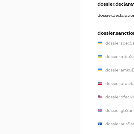
dossier.declarat
dossier.declarati
dossier.sanctio
dossier.specS
dossier.rnboS
dossier.amkuB
dossier.ofacS
dossier.ofac
dossier.gbSan
dossier.ausSa