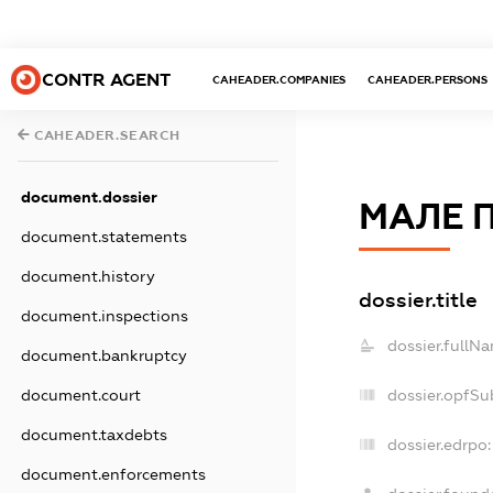
CONTR AGENT
CAHEADER.COMPANIES
CAHEADER.PERSONS
CAHEADER.SEARCH
document.dossier
МАЛЕ 
document.statements
document.history
dossier.title
document.inspections
dossier.fullN
document.bankruptcy
document.court
dossier.opfSu
document.taxdebts
dossier.edrpo:
document.enforcements