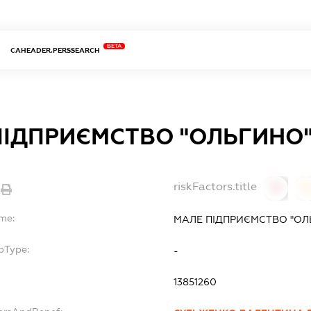
BETA
CAHEADER.PERSSEARCH
ПІДПРИЄМСТВО "ОЛЬГИНО
riskFactors.title
0
ame:
МАЛЕ ПІДПРИЄМСТВО "ОЛ
bType:
-
13851260