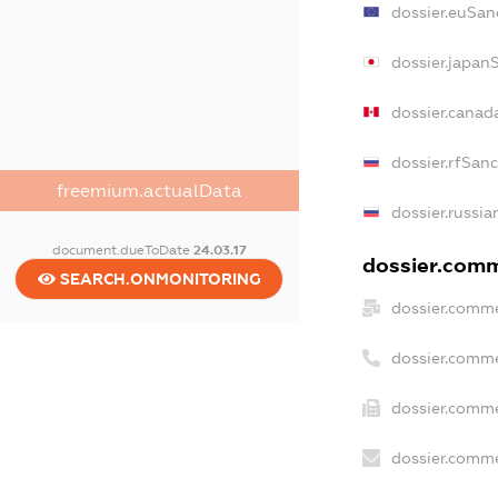
dossier.euSan
dossier.japan
dossier.canad
dossier.rfSan
freemium.actualData
dossier.russia
document.dueToDate
24.03.17
dossier.comme
SEARCH.ONMONITORING
dossier.comme
dossier.comme
dossier.comme
dossier.comme