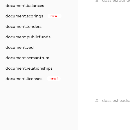
dossier.foun
document.balances
document.scorings
new!
document.tenders
document.publicfunds
document.ved
document.semantrum
document.relationships
document.licenses
new!
dossier.heads: