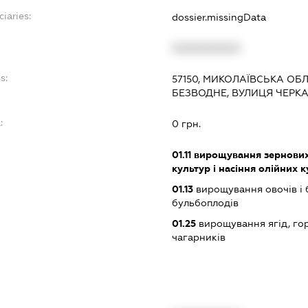
ciaries:
dossier.missingData
XXXXXXXXXX
s:
57150, МИКОЛАЇВСЬКА ОБЛ
БЕЗВОДНЕ, ВУЛИЦЯ ЧЕРКА
:
0 грн.
01.11
вирощування зернових 
культур і насіння олійних 
01.13
вирощування овочів і 
бульбоплодів
01.25
вирощування ягід, гор
чагарників