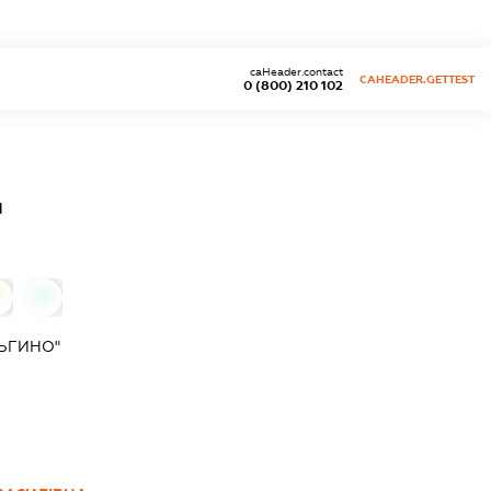
caHeader.contact
CAHEADER.GETTEST
0 (800) 210 102
"
0
0
ЬГИНО"