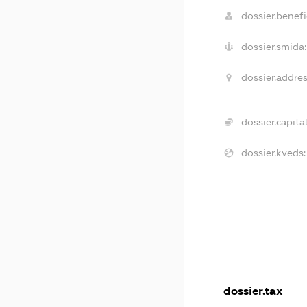
dossier.benefi
dossier.smida:
dossier.addres
dossier.capital
dossier.kveds:
dossier.tax