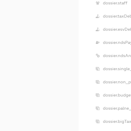
dossier.staff
dossier.taxDe
dossier.esvDe
dossier.ndsPa
dossier.ndsAn
dossier.singl
dossier.non_p
dossier.budg
dossier.palne
dossier.bigTa