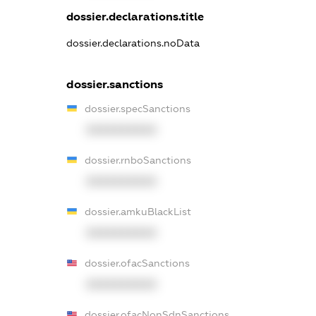
dossier.declarations.title
dossier.declarations.noData
dossier.sanctions
dossier.specSanctions
XXXXXXXXXX
dossier.rnboSanctions
XXXXXXXXXX
dossier.amkuBlackList
XXXXXXXXXX
dossier.ofacSanctions
XXXXXXXXXX
dossier.ofacNonSdnSanctions