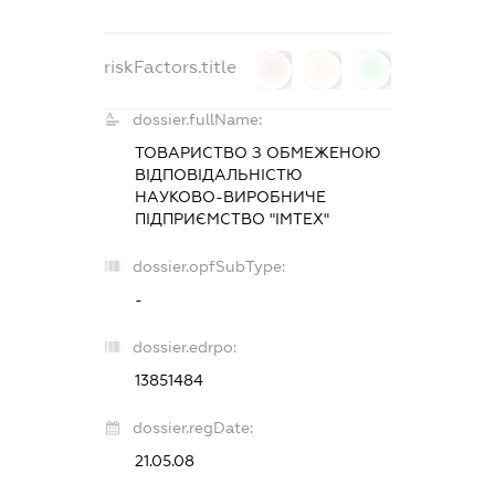
riskFactors.title
0
0
0
dossier.fullName:
ТОВАРИСТВО З ОБМЕЖЕНОЮ
ВІДПОВІДАЛЬНІСТЮ
НАУКОВО-ВИРОБНИЧЕ
ПІДПРИЄМСТВО "ІМТЕХ"
dossier.opfSubType:
-
dossier.edrpo:
13851484
dossier.regDate:
21.05.08