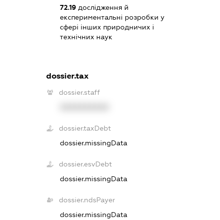
72.19
дослідження й
експериментальні розробки у
сфері інших природничих і
технічних наук
dossier.tax
dossier.staff
XXXXXXXXXX
dossier.taxDebt
dossier.missingData
dossier.esvDebt
dossier.missingData
dossier.ndsPayer
dossier.missingData