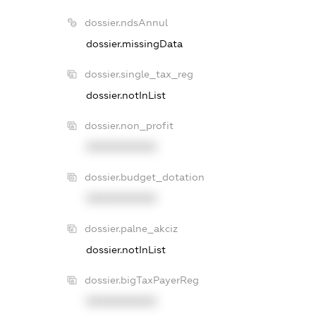
dossier.ndsAnnul
dossier.missingData
dossier.single_tax_reg
dossier.notInList
dossier.non_profit
XXXXXXXXXX
dossier.budget_dotation
XXXXXXXXXX
dossier.palne_akciz
dossier.notInList
dossier.bigTaxPayerReg
XXXXXXXXXX