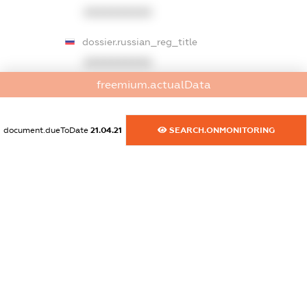
XXXXXXXXXX
dossier.russian_reg_title
XXXXXXXXXX
freemium.actualData
dossier.commercial_info.title
dossier.commercial_info.postal_address
document.dueToDate
21.04.21
SEARCH.ONMONITORING
XXXXXXXXXX
dossier.commercial_info.phone
XXXXXXXXXX
dossier.commercial_info.fax
XXXXXXXXXX
dossier.commercial_info.email
XXXXXXXXXX